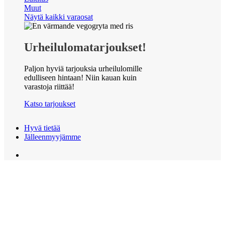
Muut
Näytä kaikki varaosat
Urheilulomatarjoukset!
Paljon hyviä tarjouksia urheilulomille
edulliseen hintaan! Niin kauan kuin
varastoja riittää!
Katso tarjoukset
Hyvä tietää
Jälleenmyyjämme