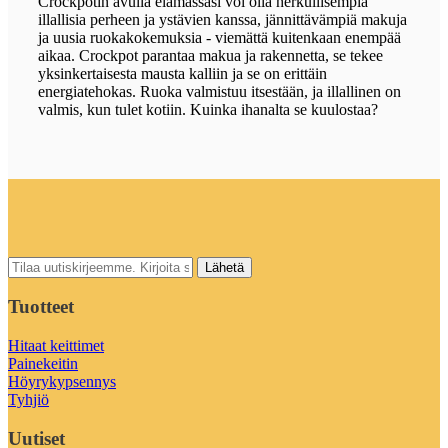
Crockpotin avulla elämässäsi voi olla herkullisempia
illallisia perheen ja ystävien kanssa, jännittävämpiä makuja
ja uusia ruokakokemuksia - viemättä kuitenkaan enempää
aikaa. Crockpot parantaa makua ja rakennetta, se tekee
yksinkertaisesta mausta kalliin ja se on erittäin
energiatehokas. Ruoka valmistuu itsestään, ja illallinen on
valmis, kun tulet kotiin. Kuinka ihanalta se kuulostaa?
Tuotteet
Hitaat keittimet
Painekeitin
Höyrykypsennys
Tyhjiö
Uutiset