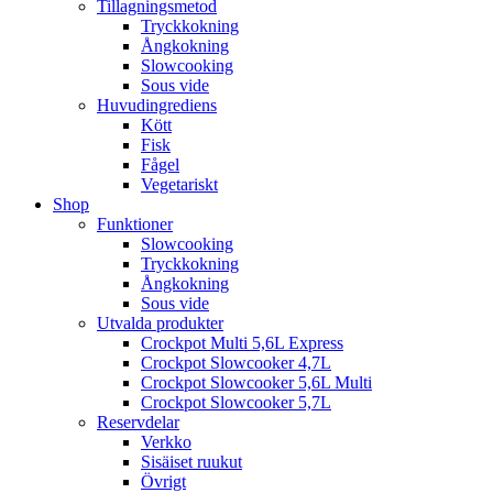
Tillagningsmetod
Tryckkokning
Ångkokning
Slowcooking
Sous vide
Huvudingrediens
Kött
Fisk
Fågel
Vegetariskt
Shop
Funktioner
Slowcooking
Tryckkokning
Ångkokning
Sous vide
Utvalda produkter
Crockpot Multi 5,6L Express
Crockpot Slowcooker 4,7L
Crockpot Slowcooker 5,6L Multi
Crockpot Slowcooker 5,7L
Reservdelar
Verkko
Sisäiset ruukut
Övrigt