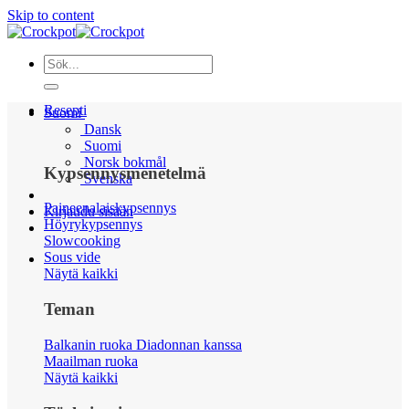
Skip to content
Resepti
Suomi
Dansk
Suomi
Norsk bokmål
Kypsennysmenetelmä
Svenska
Paineenalaiskypsennys
Kirjaudu sisään
Höyrykypsennys
Slowcooking
Sous vide
Näytä kaikki
Teman
Balkanin ruoka Diadonnan kanssa
Maailman ruoka
Näytä kaikki