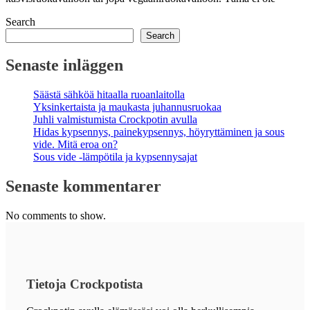
Search
Search
Senaste inläggen
Säästä sähköä hitaalla ruoanlaitolla
Yksinkertaista ja maukasta juhannusruokaa
Juhli valmistumista Crockpotin avulla
Hidas kypsennys, painekypsennys, höyryttäminen ja sous
vide. Mitä eroa on?
Sous vide -lämpötila ja kypsennysajat
Senaste kommentarer
No comments to show.
Tietoja Crockpotista