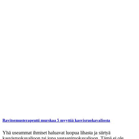
Ravitsemusterapeutti murskaa 5 myyttiä kasvisruokavaliosta
Yhä useammat ihmiset haluavat luopua lihasta ja siirtyä
kasvisruokavalioon tai jopa vegaaniruokavalioon. Tämä ei ole