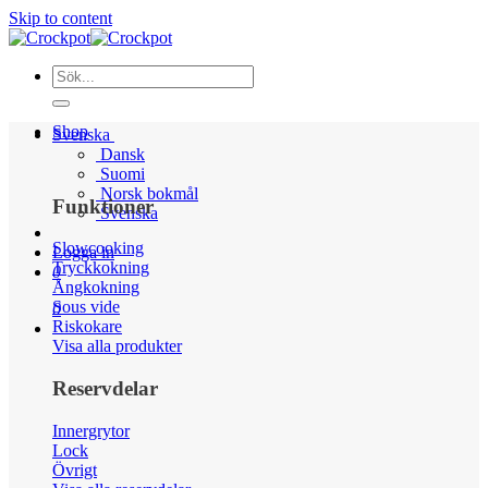
Skip to content
Shop
Svenska
Dansk
Suomi
Norsk bokmål
Funktioner
Svenska
Slowcooking
Logga in
Tryckkokning
0
Ångkokning
Sous vide
0
Riskokare
Visa alla produkter
Reservdelar
Innergrytor
Lock
Övrigt