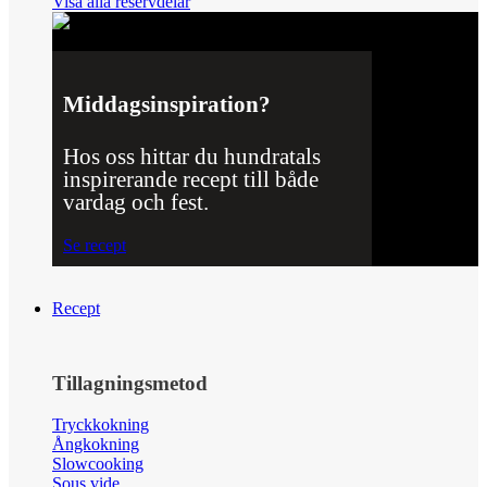
Visa alla reservdelar
Middagsinspiration?
Hos oss hittar du hundratals
inspirerande recept till både
vardag och fest.
Se recept
Recept
Tillagningsmetod
Tryckkokning
Ångkokning
Slowcooking
Sous vide