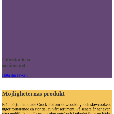
Utforska hela
sortimentet
Hitta din favorit
Möjligheternas produkt
Från början handlade Crock-Pot om slowcooking, och slowcookers
utgör fortfarande en stor del av vårt sortiment. På senare år har även
våra multifunktionella grytor gjort entré och i utbudet finns nu både