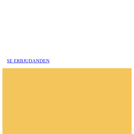
Sommar-erbjudande på två
favoriter!
Just nu har du chansen att fynda våra
populära Crock-Pot slowcookers i
storlekarna
4,7L
och
7,5L
.
SE ERBJUDANDEN