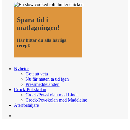
Spara tid i
matlagningen!
Här hittar du alla härliga
recept!
Nyheter
Gott att veta
Nu får maten ta tid igen
Pressmeddelanden
Crock-Pot-skolan
Crock-Pot-skolan med Linda
Crock-Pot-skolan med Madeleine
Återförsäljare