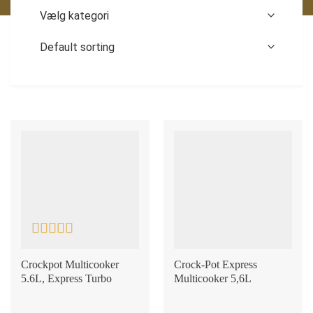
Rated
5
out
of 5
Crockpot Multicooker
Crock-Pot Express
5.6L, Express Turbo
Multicooker 5,6L