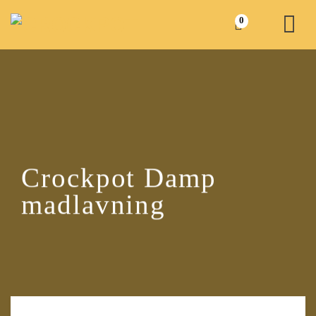
Fortsæt
0
til
indhold
Crockpot Damp
madlavning