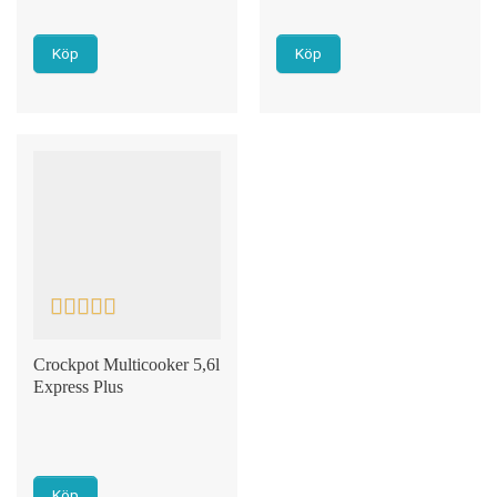
Köp
Köp
Rated
5
out
of 5
Crockpot Multicooker 5,6l
Express Plus
Köp