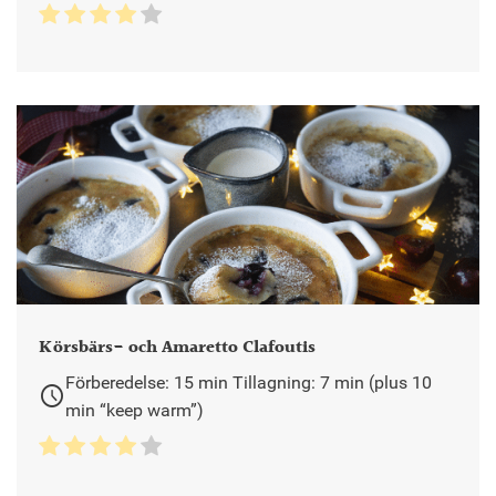
Körsbärs- och Amaretto Clafoutis
Förberedelse: 15 min Tillagning: 7 min (plus 10
schedule
min “keep warm”)