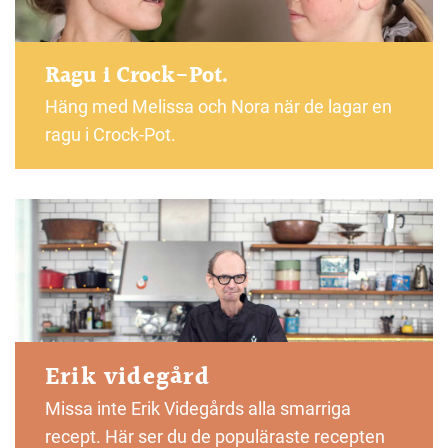
Ragu i Crock-Pot.
Häng med Melissa och Nora när de lagar en
ragu i Crock-Pot.
Erik videgård
Missa inte Erik Videgårds alla smarriga
recept. Här ser du de populäraste recepten