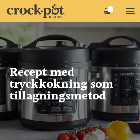
Skip
to
content
Recept med
tryckkokning
som
tillagningsmetod