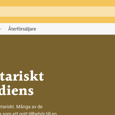
Återförsäljare
tariskt
diens
etariskt. Många av de
om ett gott tillbehör till en