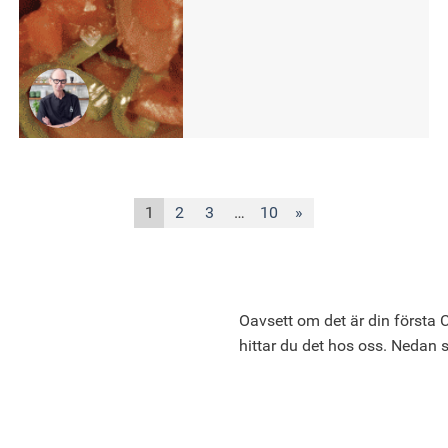
1
2
3
…
10
»
Oavsett om det är din första C
hittar du det hos oss. Nedan 