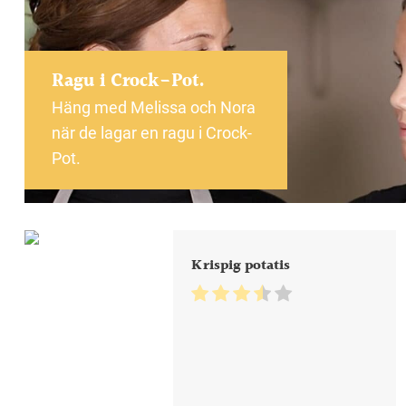
Ragu i Crock-Pot.
Häng med Melissa och Nora
när de lagar en ragu i Crock-
Pot.
Krispig potatis