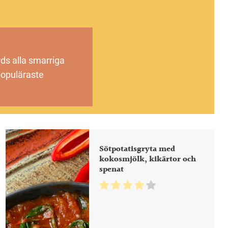
rds alla smarriga
populäraste
Sötpotatisgryta med
kokosmjölk, kikärtor och
spenat