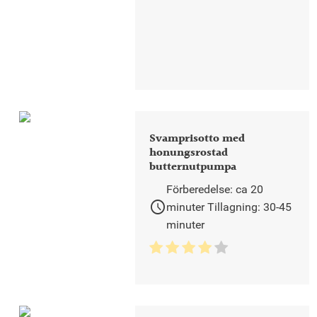
Svamprisotto med
honungsrostad
butternutpumpa
Förberedelse: ca 20
schedule
minuter Tillagning: 30-45
minuter