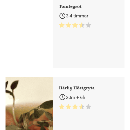
Tomtegröt
schedule
3-4 timmar
Härlig Höstgryta
schedule
20m + 6h