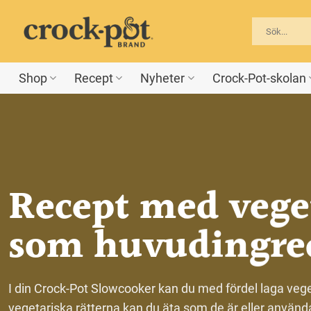
Skip
to
content
Shop
Recept
Nyheter
Crock-Pot-skolan
Recept med
vege
som huvudingre
I din Crock-Pot Slowcooker kan du med fördel laga veg
vegetariska rätterna kan du äta som de är eller använda s