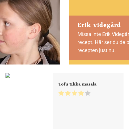
Erik videgård
Missa inte Erik Videgå
recept. Här ser du de 
recepten just nu.
Tofu tikka masala