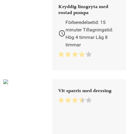
Kryddig linsgryta med
rostad pumpa
Förberedelsetid: 15
minuter Tillagningstid:
schedule
Hög 4 timmar Låg 8
timmar
Vit sparris med dressing