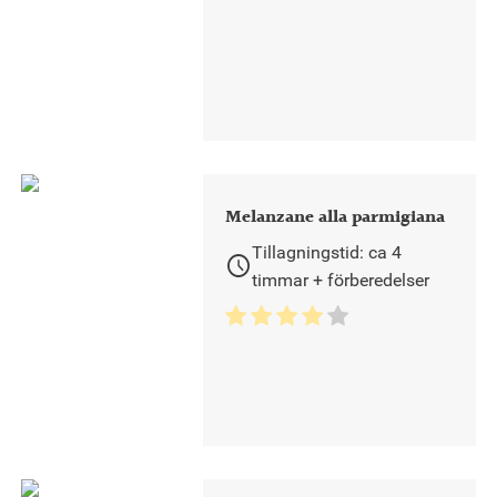
Melanzane alla parmigiana
Tillagningstid: ca 4
schedule
timmar + förberedelser