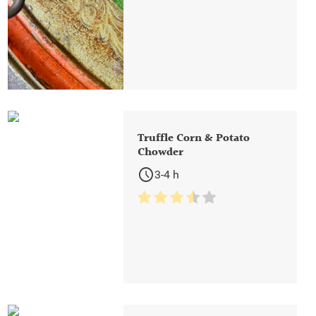
Truffle Corn & Potato
Chowder
schedule
3-4 h