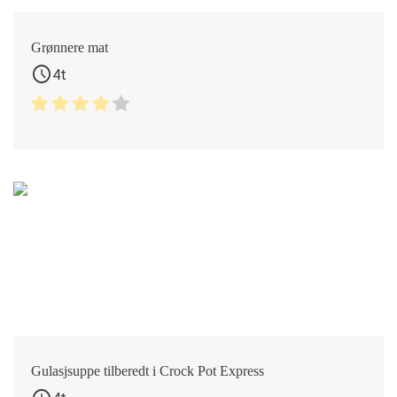
Grønnere mat
schedule
4t
Gulasjsuppe tilberedt i Crock Pot Express