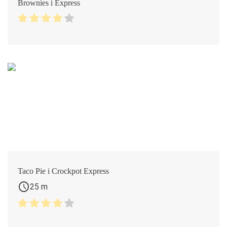
Brownies i Express
Taco Pie i Crockpot Express
schedule
25 m