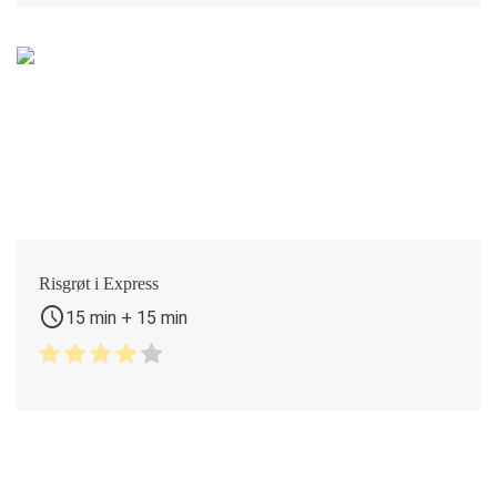
Risgrøt i Express
schedule
15 min + 15 min