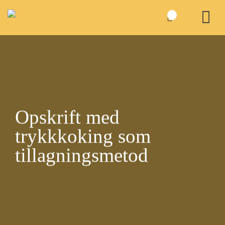
Skip
to
content
Opskrift med
trykkkoking
som
tillagningsmetod