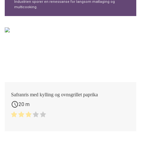
Industrien sporer en renessanse for langsom matlaging og
multicooking.
Safranris med kylling og ovnsgrillet paprika
schedule
20 m