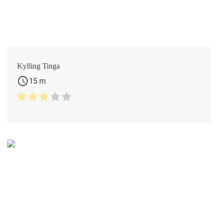
Kylling Tinga
schedule
15 m