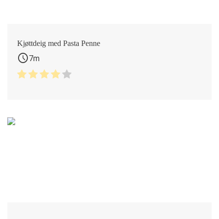
Kjøttdeig med Pasta Penne
schedule
7m