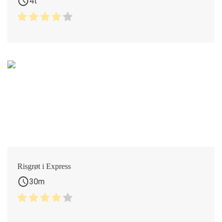
schedule
4t
Risgrøt i Express
schedule
30m