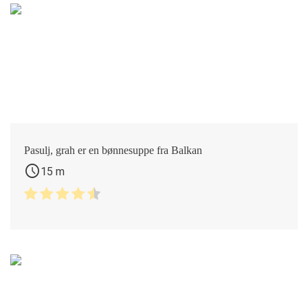
Pasulj, grah er en bønnesuppe fra Balkan
schedule
15 m