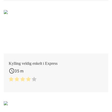
Kylling veldig enkelt i Express
schedule
35 m