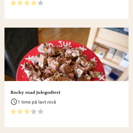
Rocky road julegodteri
schedule
1 time på lavt nivå