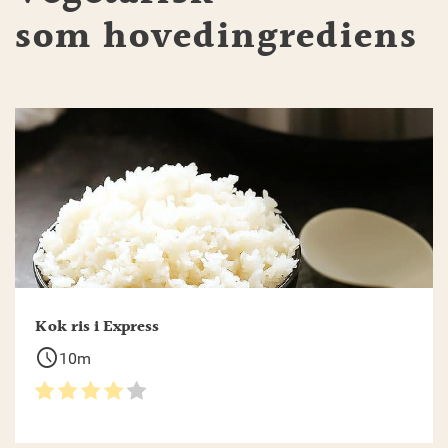
som hovedingrediens
Kok ris i Express
schedule
10m