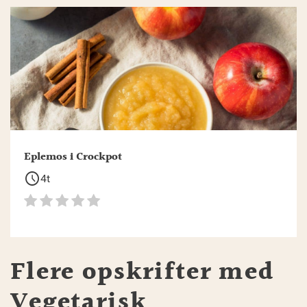
Eplemos i Crockpot
schedule
4t
Flere opskrifter med
Vegetarisk