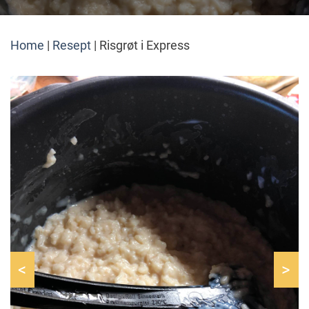
Home
|
Resept
|
Risgrøt i Express
<
>