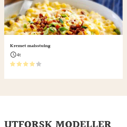
Kremet maisstuing
schedule
4t
UTFORSK MODELLER