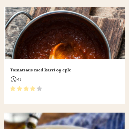
Tomatsaus med karri og eple
schedule
4t