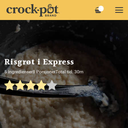
Skip
to
content
Risgrøt i Express
5 Ingredienser
8 Porsjoner
Total tid: 30m