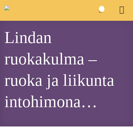
Skip
to
content
Lindan
ruokakulma –
ruoka ja liikunta
intohimona…