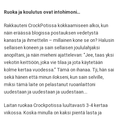
Ruoka ja koulutus ovat intohimoni…
Rakkauteni CrockPotissa kokkaamiseen alkoi, kun
näin eräässä blogissa postauksen vedetystä
kanasta ja ihmettelin – millainen kone se on? Halusin
sellaisen koneen ja sain sellaisen joululahjaksi
anopiltani, ja näin mieheni ajattelevan: “Jee, taas yksi
vekotin keittiöön, joka vie tilaa ja jota käytetään
kolme kertaa vuodessa.” Tämä on ihanaa. Tji, hän sai
sekä hänen että minun ilokseni, kun sain selville,
miksi tämä laite on pelastanut ruoanlaittoni
uudestaan ja uudestaan ja uudestaan….
Laitan ruokaa Crockpotissa luultavasti 3-4 kertaa
viikossa. Koska minulla on kaksi pientä lasta ja