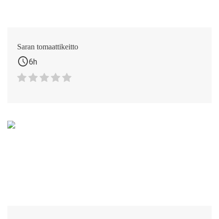
Saran tomaattikeitto
schedule
6h