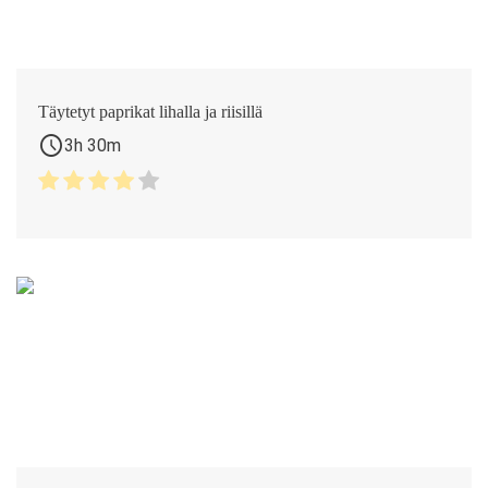
Täytetyt paprikat lihalla ja riisillä
schedule
3h 30m