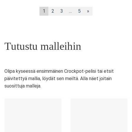
1
2
3
…
5
»
Tutustu malleihin
Olipa kyseessä ensimmäinen Crockpot-pelisi tai etsit
päivitettyä mallia, löydät sen meiltä. Alla näet joitain
suosittuja malleja.