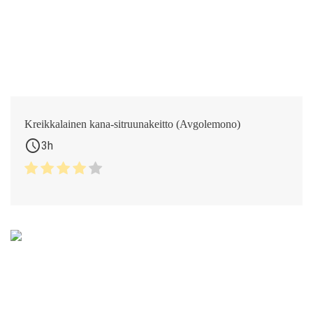
Kreikkalainen kana-sitruunakeitto (Avgolemono)
schedule
3h