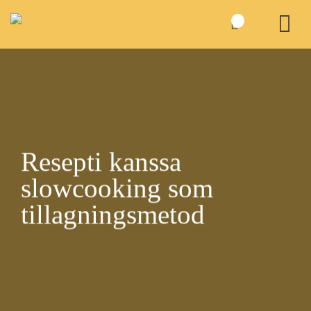
Skip
to
content
Resepti kanssa
slowcooking
som
tillagningsmetod