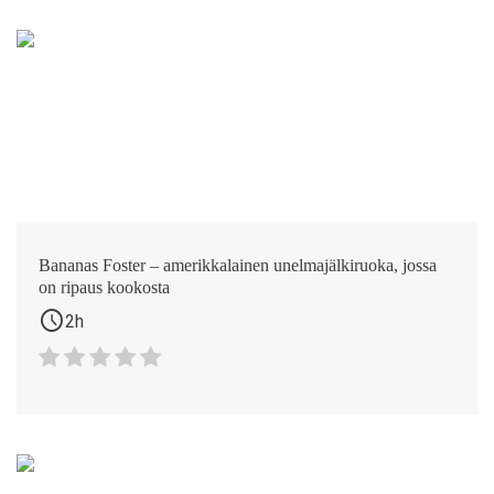
Bananas Foster – amerikkalainen unelmajälkiruoka, jossa
on ripaus kookosta
schedule
2h