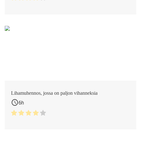
Lihamuhennos, jossa on paljon vihanneksia
schedule
6h