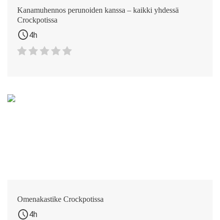
Kanamuhennos perunoiden kanssa – kaikki yhdessä
Crockpotissa
schedule
4h
Omenakastike Crockpotissa
schedule
4h