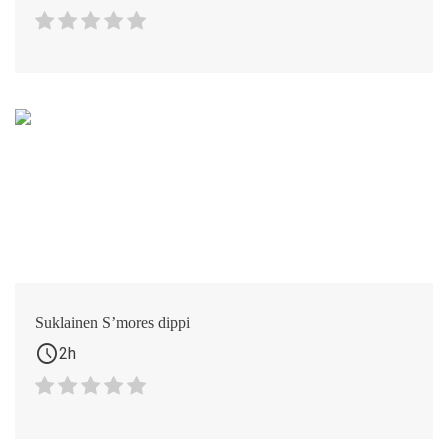
Suklainen S’mores dippi
schedule
2h