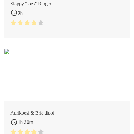
Sloppy “joes” Burger
schedule
3h
Aprikoosi & Brie dippi
schedule
1h 20m