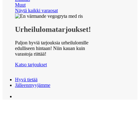
Muut
Näytä kaikki varaosat
Urheilulomatarjoukset!
Paljon hyviä tarjouksia urheilulomille
edulliseen hintaan! Niin kauan kuin
varastoja riittää!
Katso tarjoukset
Hyvä tietää
Jälleenmyyjämme