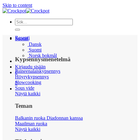
Skip to content
Resepti
Suomi
Dansk
Suomi
Norsk bokmål
Kypsennysmenetelmä
Kirjaudu sisään
Paineenalaiskypsennys
0
Höyrykypsennys
Slowcooking
0
Sous vide
Näytä kaikki
Teman
Balkanin ruoka Diadonnan kanssa
Maailman ruoka
Näytä kaikki