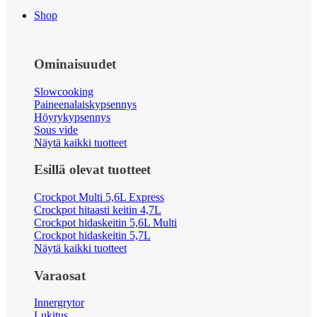
Shop
Ominaisuudet
Slowcooking
Paineenalaiskypsennys
Höyrykypsennys
Sous vide
Näytä kaikki tuotteet
Esillä olevat tuotteet
Crockpot Multi 5,6L Express
Crockpot hitaasti keitin 4,7L
Crockpot hidaskeitin 5,6L Multi
Crockpot hidaskeitin 5,7L
Näytä kaikki tuotteet
Varaosat
Innergrytor
Lukitus