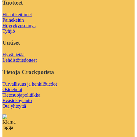
Tuotteet
Hitaat keittimet
Painekeitin
Höyrykypsennys
Tyhjiö
Uutiset
Hyvä tietää
Lehdistötiedotteet
Tietoja Crockpotista
Turvallisuus ja henkilötiedot
Ostoehdot
Tietosuojapolitiikka
Evästekäytäntö
Ota yhteyttä