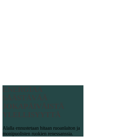
ENERGIAA
SÄÄSTÄVÄÄ
JOKAPÄIVÄISTÄ
YLELLISYYTTÄ
Alalla ennustetaan hitaan ruoanlaiton ja
monipuolisten ruokien renessanssia.