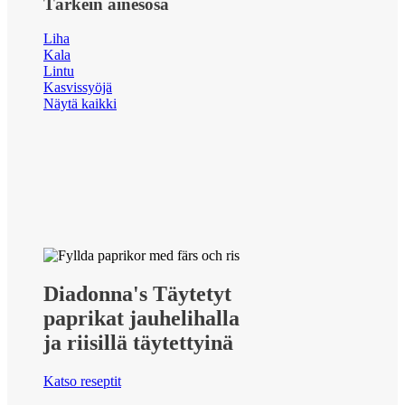
Tärkein ainesosa
Liha
Kala
Lintu
Kasvissyöjä
Näytä kaikki
Diadonna's Täytetyt
paprikat jauhelihalla
ja riisillä täytettyinä
Katso reseptit