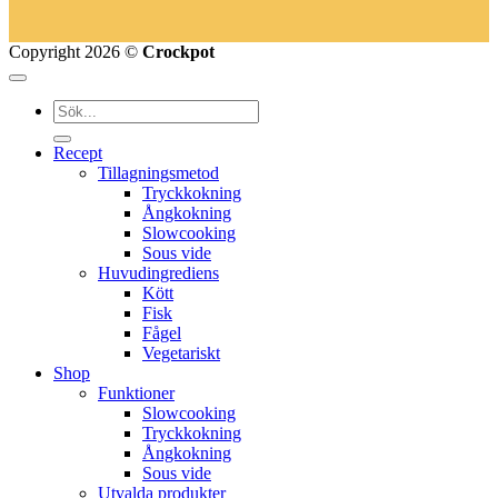
Copyright 2026 ©
Crockpot
Recept
Tillagningsmetod
Tryckkokning
Ångkokning
Slowcooking
Sous vide
Huvudingrediens
Kött
Fisk
Fågel
Vegetariskt
Shop
Funktioner
Slowcooking
Tryckkokning
Ångkokning
Sous vide
Utvalda produkter