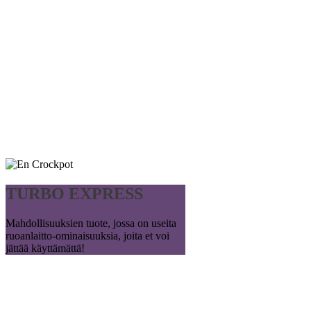
TURBO EXPRESS
Mahdollisuuksien tuote, jossa on useita
ruoanlaitto-ominaisuuksia, joita et voi
jättää käyttämättä!