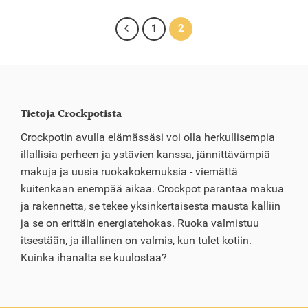
1
2
Tietoja Crockpotista
Crockpotin avulla elämässäsi voi olla herkullisempia
illallisia perheen ja ystävien kanssa, jännittävämpiä
makuja ja uusia ruokakokemuksia - viemättä
kuitenkaan enempää aikaa. Crockpot parantaa makua
ja rakennetta, se tekee yksinkertaisesta mausta kalliin
ja se on erittäin energiatehokas. Ruoka valmistuu
itsestään, ja illallinen on valmis, kun tulet kotiin.
Kuinka ihanalta se kuulostaa?