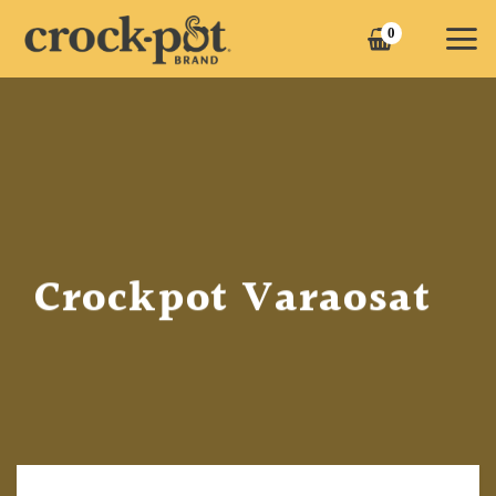
Skip
0
to
content
Crockpot Varaosat