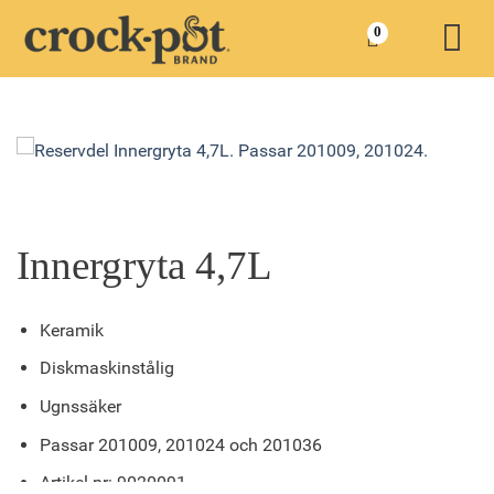
Skip
0
to
content
Innergryta 4,7L
Keramik
Diskmaskinstålig
Ugnssäker
Passar 201009, 201024 och 201036
Artikel nr: 9020091