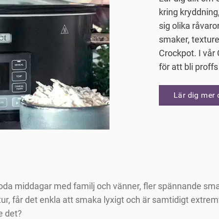
kring kryddning
sig olika råvaro
smaker, texture
Crockpot. I vår
för att bli proffs
Lär dig mer
er goda middagar med familj och vänner, fler spännande sm
tur, får det enkla att smaka lyxigt och är samtidigt extr
e det?