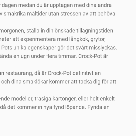
der dagen medan du är upptagen med dina andra
av smakrika måltider utan stressen av att behöva
morgonen, ställa in din önskade tillagningstiden
heter att experimentera med långkok, grytor,
k-Pots unika egenskaper gör det svårt misslyckas.
ända en ugn under flera timmar. Crock-Pot är
 restaurang, då är Crock-Pot definitivt en
lj och dina smaklökar kommer att tacka dig för att
ende modeller, trasiga kartonger, eller helt enkelt
m då det kommer in nya fynd löpande. Fynda en