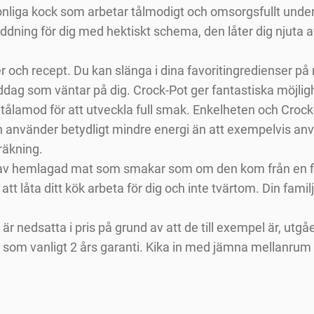
sonliga kock som arbetar tålmodigt och omsorgsfullt un
dning för dig med hektiskt schema, den låter dig njuta 
och recept. Du kan slänga i dina favoritingredienser på 
dag som väntar på dig. Crock-Pot ger fantastiska möjlig
 tålamod för att utveckla full smak. Enkelheten och Croc
 använder betydligt mindre energi än att exempelvis anv
lräkning.
a av hemlagad mat som smakar som om den kom från en fin
att låta ditt kök arbeta för dig och inte tvärtom. Din fami
är nedsatta i pris på grund av att de till exempel är, utgå
r som vanligt 2 års garanti. Kika in med jämna mellanru