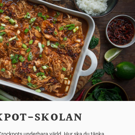
KPOT-SKOLAN
 Crockpots underbara värld. Hur ska du tänka