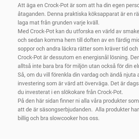
Att äga en Crock-Pot är som att ha din egen per
åtaganden. Denna praktiska köksapparat är en räd
laga mat från grunden varje kväll.
Med Crock-Pot kan du utforska en värld av smaker 
och sedan komma hem till doften av en färdig mid
soppor och andra läckra rätter som kräver tid och
Crock-Pot är dessutom en energisnål lösning. Den
alltså inte bara bra för miljön utan också för din e
Så, om du vill förenkla din vardag och ändå njut
investering som är värd att överväga. Det är dags 
du investerat i en slökokare från Crock-Pot.
På den här sidan finner ni alla våra produkter som 
att de är säsongserbjudanden. Alla produkter ha
billig och bra slowcooker hos oss.