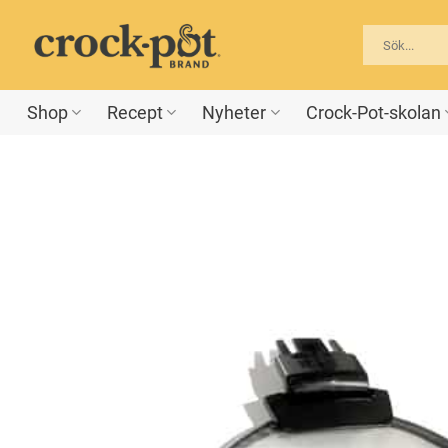
Skip
to
content
Shop
Recept
Nyheter
Crock-Pot-skolan