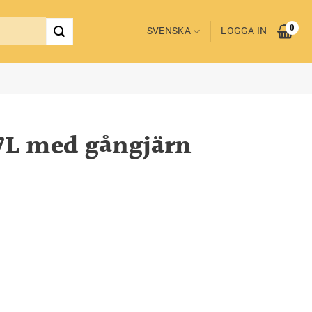
0
SVENSKA
LOGGA IN
,7L med gångjärn
3