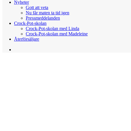
Nyheter
Gott att veta
Nu får maten ta tid igen
Pressmeddelanden
Crock-Pot-skolan
Crock-Pot-skolan med Linda
Crock-Pot-skolan med Madeleine
Återförsäljare