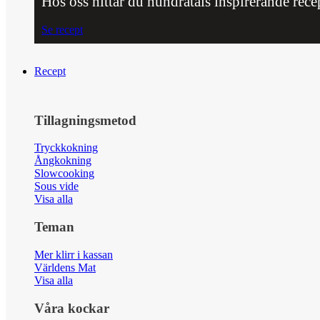
Hos oss hittar du hundratals inspirerande rece
Se recept
Recept
Tillagningsmetod
Tryckkokning
Ångkokning
Slowcooking
Sous vide
Visa alla
Teman
Mer klirr i kassan
Världens Mat
Visa alla
Våra kockar