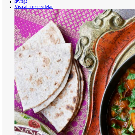
Övrigt
0
Visa alla reservdelar