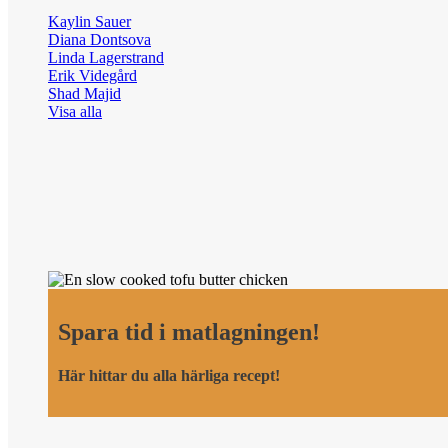
Kaylin Sauer
Diana Dontsova
Linda Lagerstrand
Erik Videgård
Shad Majid
Visa alla
Spara tid i matlagningen!
Här hittar du alla härliga recept!