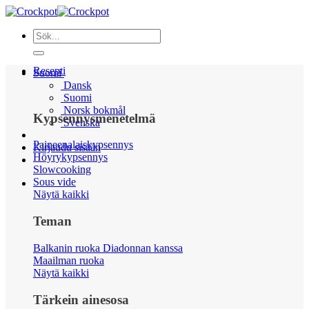
Skip
to
content
Resepti
Suomi
Dansk
Suomi
Norsk bokmål
Kypsennysmenetelmä
Svenska
Paineenalaiskypsennys
Kirjaudu sisään
Höyrykypsennys
Slowcooking
Sous vide
Näytä kaikki
Teman
Balkanin ruoka Diadonnan kanssa
Maailman ruoka
Näytä kaikki
Tärkein ainesosa