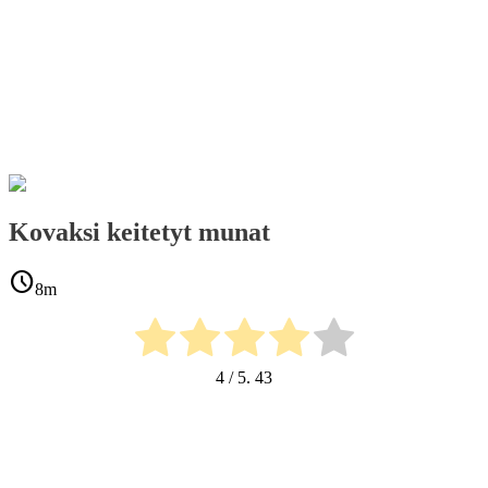
Kovaksi keitetyt munat
schedule
8m
4
/ 5.
43