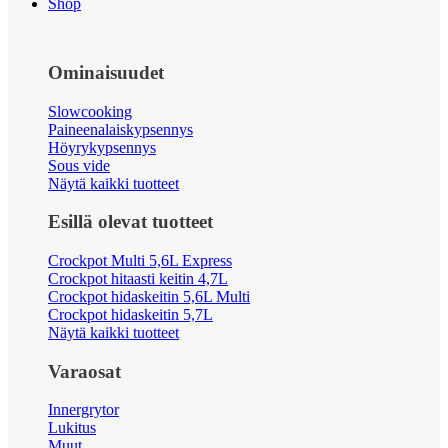
Shop
Ominaisuudet
Slowcooking
Paineenalaiskypsennys
Höyrykypsennys
Sous vide
Näytä kaikki tuotteet
Esillä olevat tuotteet
Crockpot Multi 5,6L Express
Crockpot hitaasti keitin 4,7L
Crockpot hidaskeitin 5,6L Multi
Crockpot hidaskeitin 5,7L
Näytä kaikki tuotteet
Varaosat
Innergrytor
Lukitus
Muut