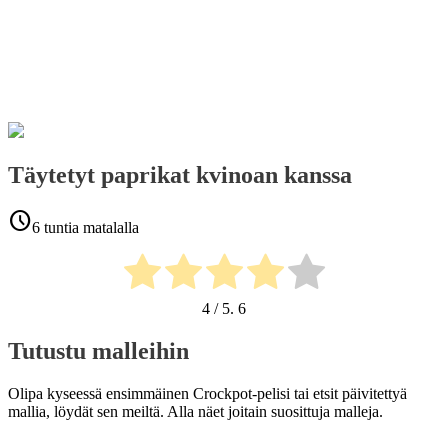
Täytetyt paprikat kvinoan kanssa
schedule
6 tuntia matalalla
4
/ 5.
6
Tutustu malleihin
Olipa kyseessä ensimmäinen Crockpot-pelisi tai etsit päivitettyä
mallia, löydät sen meiltä. Alla näet joitain suosittuja malleja.