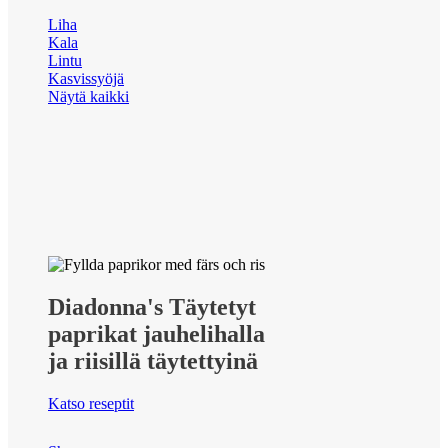
Liha
Kala
Lintu
Kasvissyöjä
Näytä kaikki
Diadonna's Täytetyt
paprikat jauhelihalla
ja riisillä täytettyinä
Katso reseptit