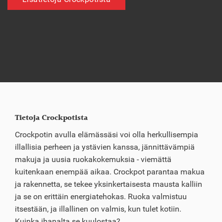
Tietoja Crockpotista
Crockpotin avulla elämässäsi voi olla herkullisempia
illallisia perheen ja ystävien kanssa, jännittävämpiä
makuja ja uusia ruokakokemuksia - viemättä
kuitenkaan enempää aikaa. Crockpot parantaa makua
ja rakennetta, se tekee yksinkertaisesta mausta kalliin
ja se on erittäin energiatehokas. Ruoka valmistuu
itsestään, ja illallinen on valmis, kun tulet kotiin.
Kuinka ihanalta se kuulostaa?