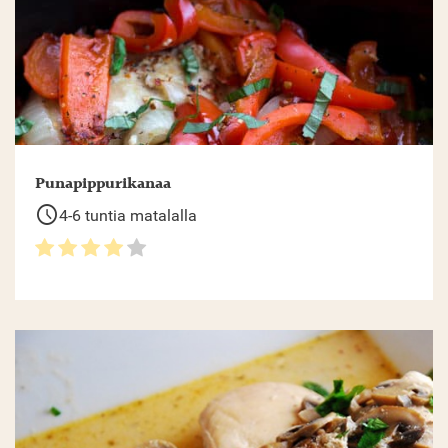
Punapippurikanaa
schedule
4-6 tuntia matalalla