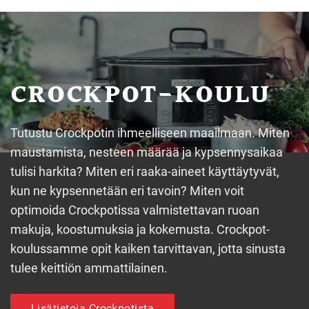
CROCKPOT-KOULU
Tutustu Crockpotin ihmeelliseen maailmaan. Miten
maustamista, nesteen määrää ja kypsennysaikaa
tulisi harkita? Miten eri raaka-aineet käyttäytyvät,
kun ne kypsennetään eri tavoin? Miten voit
optimoida Crockpotissa valmistettavan ruoan
makuja, koostumuksia ja kokemusta. Crockpot-
koulussamme opit kaiken tarvittavan, jotta sinusta
tulee keittiön ammattilainen.
Lisätietoja Crockpotista