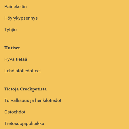
Painekeitin
Höyrykypsennys
Tyhjiö
Uutiset
Hyvä tietää
Lehdistötiedotteet
Tietoja Crockpotista
Turvallisuus ja henkilötiedot
Ostoehdot
Tietosuojapolitiikka