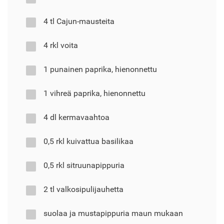
4 tl Cajun-mausteita
4 rkl voita
1 punainen paprika, hienonnettu
1 vihreä paprika, hienonnettu
4 dl kermavaahtoa
0,5 rkl kuivattua basilikaa
0,5 rkl sitruunapippuria
2 tl valkosipulijauhetta
suolaa ja mustapippuria maun mukaan