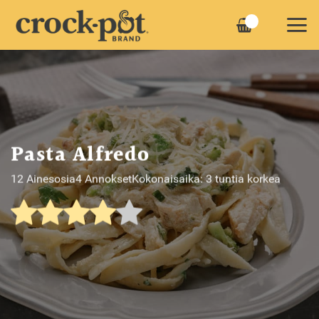
Skip
to
content
Pasta Alfredo
12 Ainesosia
4 Annokset
Kokonaisaika: 3 tuntia korkea