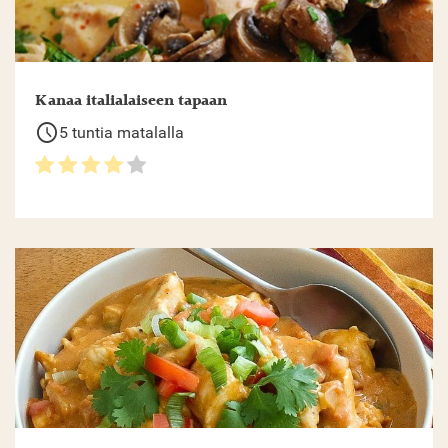
Kanaa italialaiseen tapaan
schedule
5 tuntia matalalla