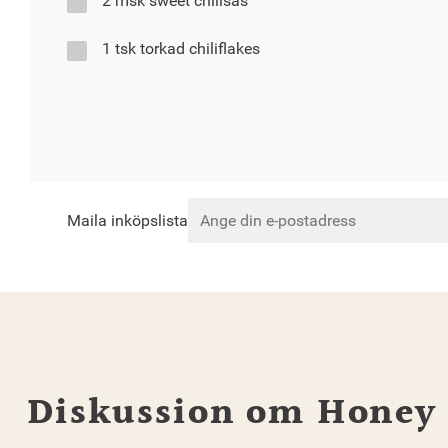
2 msk sweet chilisås
1 tsk torkad chiliflakes
Maila inköpslista
Diskussion om Honey G