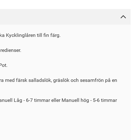
a Kycklinglåren till fin färg.
gredienser.
Pot.
era med färsk salladslök, gräslök och sesamfrön på en
anuell Låg - 6-7 timmar eller Manuell hög - 5-6 timmar