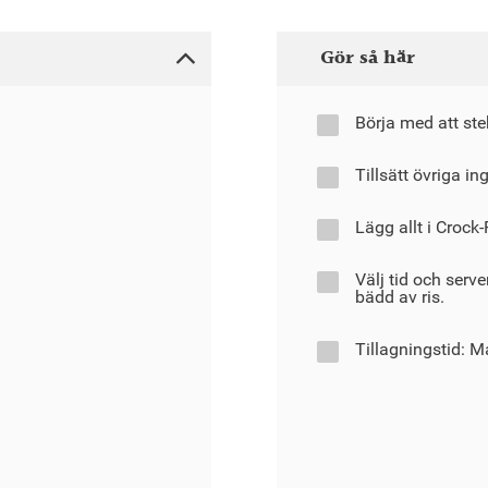
Gör så här
Börja med att stek
Tillsätt övriga in
Lägg allt i Crock-
Välj tid och serv
bädd av ris.
Tillagningstid: M