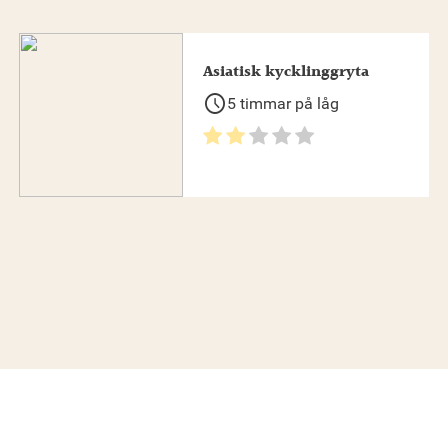
Asiatisk kycklinggryta
schedule
5 timmar på låg