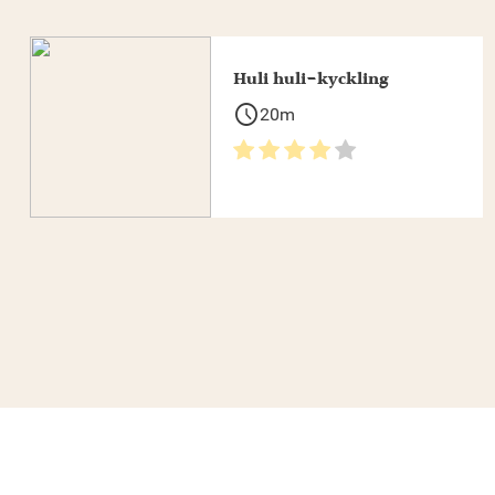
Huli huli-kyckling
schedule
20m