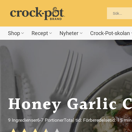
Skip
to
content
Shop
Recept
Nyheter
Crock-Pot-skolan
Honey Garlic C
9 Ingredienser
6-7 Portioner
Total tid: Förberedelsetid: 15 mi