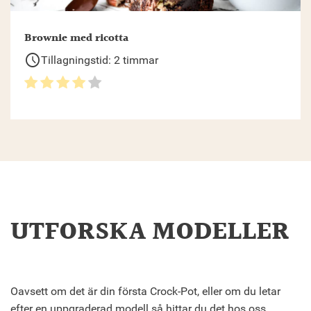
Brownie med ricotta
schedule
Tillagningstid: 2 timmar
UTFORSKA MODELLER
Oavsett om det är din första Crock-Pot, eller om du letar
efter en uppgraderad modell så hittar du det hos oss.