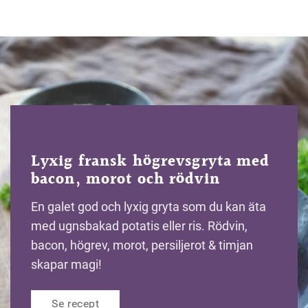
Lyxig fransk högrevsgryta med
bacon, morot och rödvin
En galet god och lyxig gryta som du kan äta
med ugnsbakad potatis eller ris. Rödvin,
bacon, högrev, morot, persiljerot & timjan
skapar magi!
Se recept