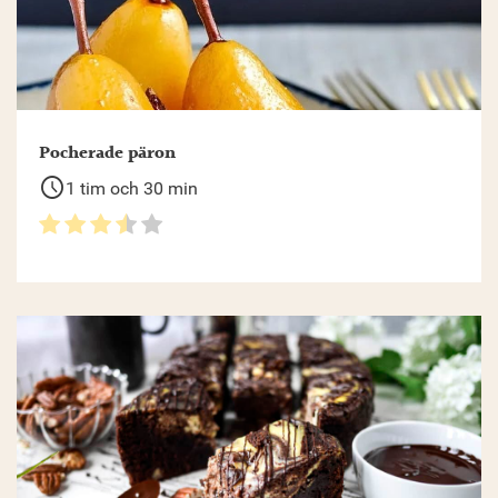
Pocherade päron
schedule
1 tim och 30 min