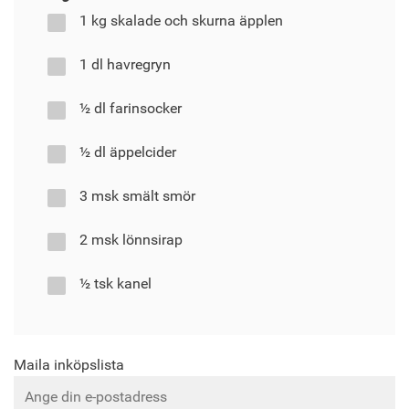
1 kg skalade och skurna äpplen
1 dl havregryn
½ dl farinsocker
½ dl äppelcider
3 msk smält smör
2 msk lönnsirap
½ tsk kanel
Maila inköpslista