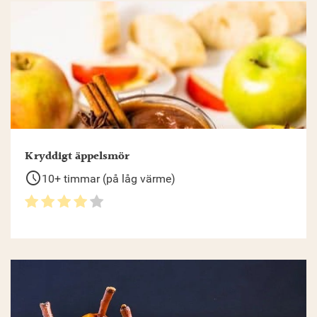
Kryddigt äppelsmör
schedule
10+ timmar (på låg värme)