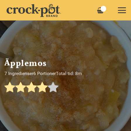
Skip
to
content
Äpplemos
7 Ingredienser
6 Portioner
Total tid: 8m