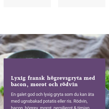
Lyxig fransk högrevsgryta med
bacon, morot och rödvin
En galet god och lyxig gryta som du kan äta
med ugnsbakad potatis eller ris. Rödvin,
bacon, högrev, morot, persiljerot & timjan