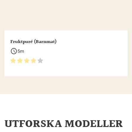
Fruktpuré (Barnmat)
schedule
5m
UTFORSKA MODELLER