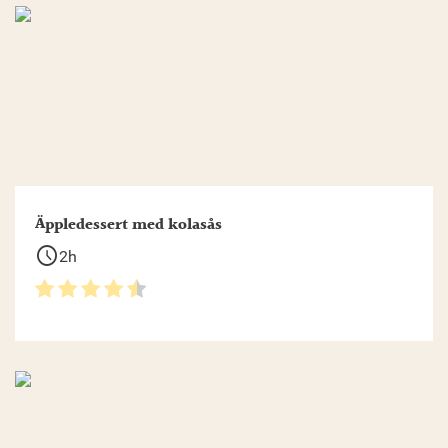
Äppledessert med kolasås
schedule
2h