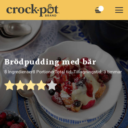
Skip
to
content
Brödpudding med bär
8 Ingredienser
8 Portioner
Total tid: Tillagningstid: 3 timmar