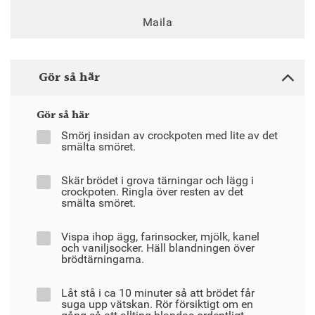
Maila
Gör så här
Gör så här
Smörj insidan av crockpoten med lite av det
smälta smöret.
Skär brödet i grova tärningar och lägg i
crockpoten. Ringla över resten av det
smälta smöret.
Vispa ihop ägg, farinsocker, mjölk, kanel
och vaniljsocker. Häll blandningen över
brödtärningarna.
Låt stå i ca 10 minuter så att brödet får
suga upp vätskan. Rör försiktigt om en