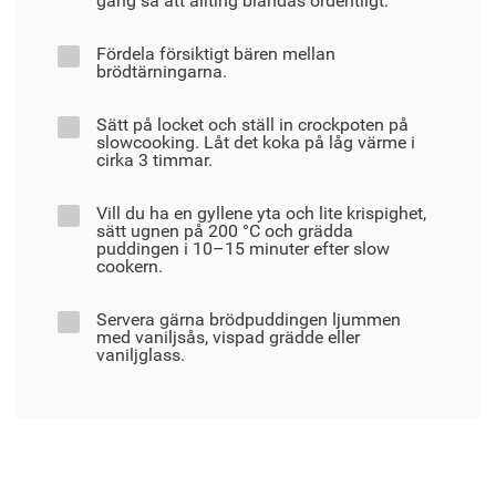
gång så att allting blandas ordentligt.
Fördela försiktigt bären mellan
brödtärningarna.
Sätt på locket och ställ in crockpoten på
slowcooking. Låt det koka på låg värme i
cirka 3 timmar.
Vill du ha en gyllene yta och lite krispighet,
sätt ugnen på 200 °C och grädda
puddingen i 10–15 minuter efter slow
cookern.
Servera gärna brödpuddingen ljummen
med vaniljsås, vispad grädde eller
vaniljglass.