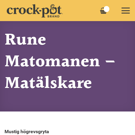
Skip
to
content
Rune
Matomanen –
Matälskare
Mustig högrevsgryta