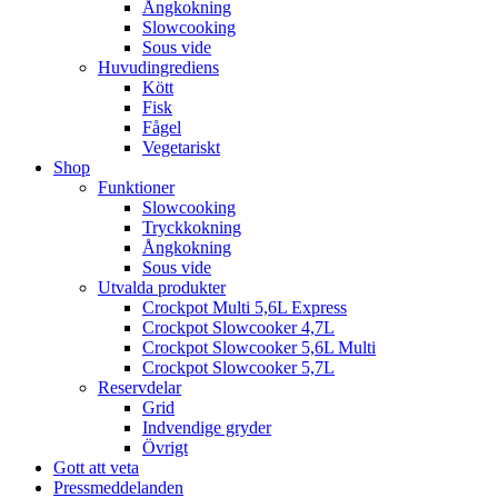
Ångkokning
Slowcooking
Sous vide
Huvudingrediens
Kött
Fisk
Fågel
Vegetariskt
Shop
Funktioner
Slowcooking
Tryckkokning
Ångkokning
Sous vide
Utvalda produkter
Crockpot Multi 5,6L Express
Crockpot Slowcooker 4,7L
Crockpot Slowcooker 5,6L Multi
Crockpot Slowcooker 5,7L
Reservdelar
Grid
Indvendige gryder
Övrigt
Gott att veta
Pressmeddelanden