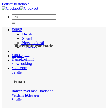
Fortsæt til indhold
Recept
Dansk
Dansk
Suomi
Norsk bokmål
Tilberedningsmetode
Svenska
Trykkogning
Log ind
Dampkogning
Slowcooking
Sous vide
Se alle
Teman
Balkan mad med Diadonna
Verdens fødevarer
Se alle