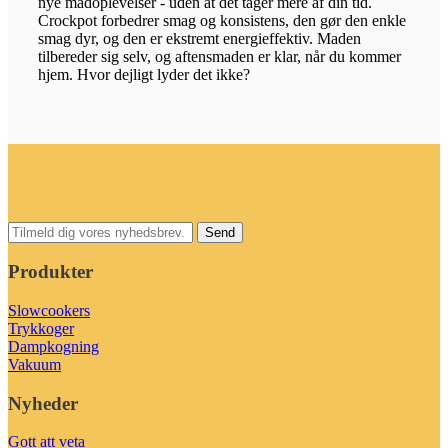
nye madoplevelser - uden at det tager mere af din tid.
Crockpot forbedrer smag og konsistens, den gør den enkle
smag dyr, og den er ekstremt energieffektiv. Maden
tilbereder sig selv, og aftensmaden er klar, når du kommer
hjem. Hvor dejligt lyder det ikke?
Produkter
Slowcookers
Trykkoger
Dampkogning
Vakuum
Nyheder
Gott att veta