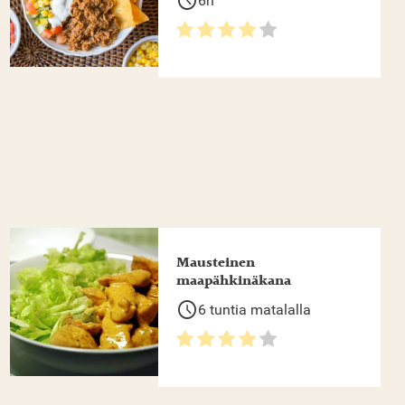
schedule
6h
Mausteinen
maapähkinäkana
schedule
6 tuntia matalalla