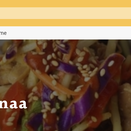
mme
anaa