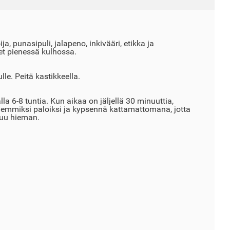
ija, punasipuli, jalapeno, inkivääri, etikka ja
t pienessä kulhossa.
le. Peitä kastikkeella.
a 6-8 tuntia. Kun aikaa on jäljellä 30 minuuttia,
nemmiksi paloiksi ja kypsennä kattamattomana, jotta
tuu hieman.