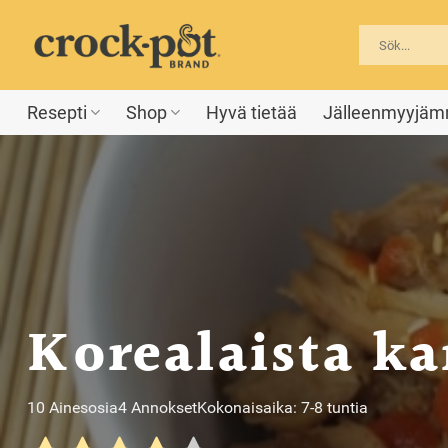
Skip
to
content
Resepti
Shop
Hyvä tietää
Jälleenmyyjä
Korealaista k
10 Ainesosia
4 Annokset
Kokonaisaika: 7-8 tuntia