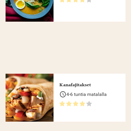
Kanafajitakset
schedule
4-6 tuntia matalalla