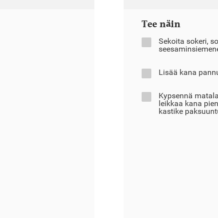
Tee näin
Sekoita sokeri, so
seesaminsiemene
Lisää kana pannul
Kypsennä matalall
leikkaa kana pie
kastike paksuun