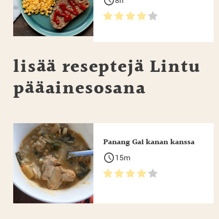
schedule
8h
lisää reseptejä
Lintu
pääainesosana
Panang Gai kanan kanssa
schedule
15m