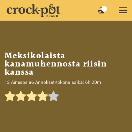
Skip
to
content
Meksikolaista
kanamuhennosta riisin
kanssa
13 Ainesosia
6 Annokset
Kokonaisaika: 6h 20m