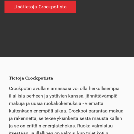
Lisätietoja Crockpotista
Tietoja Crockpotista
Crockpotin avulla elämässäsi voi olla herkullisempia
illallisia perheen ja ystävien kanssa, jännittävämpiä
makuja ja uusia ruokakokemuksia - viemättä
kuitenkaan enempää aikaa. Crockpot parantaa makua
ja rakennetta, se tekee yksinkertaisesta mausta kalliin
ja se on erittäin energiatehokas. Ruoka valmistuu
itsestään, ja illallinen on valmis, kun tulet kotiin.