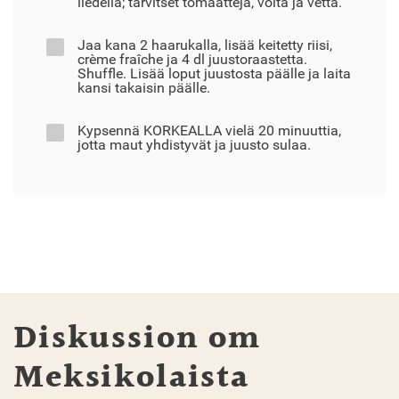
liedellä; tarvitset tomaatteja, voita ja vettä.
Jaa kana 2 haarukalla, lisää keitetty riisi,
crème fraîche ja 4 dl juustoraastetta.
Shuffle. Lisää loput juustosta päälle ja laita
kansi takaisin päälle.
Kypsennä KORKEALLA vielä 20 minuuttia,
jotta maut yhdistyvät ja juusto sulaa.
Diskussion om
Meksikolaista