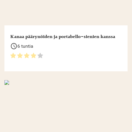
Kanaa päärynöiden ja portabello-sienien kanssa
schedule
6 tuntia