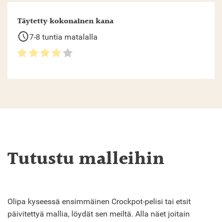
Täytetty kokonainen kana
schedule
7-8 tuntia matalalla
Tutustu malleihin
Olipa kyseessä ensimmäinen Crockpot-pelisi tai etsit
päivitettyä mallia, löydät sen meiltä. Alla näet joitain