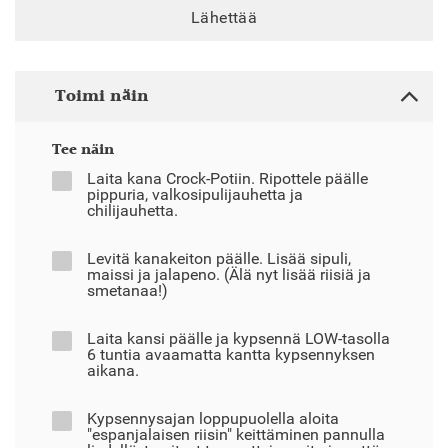
Lähettää
Toimi näin
Tee näin
Laita kana Crock-Potiin. Ripottele päälle
pippuria, valkosipulijauhetta ja
chilijauhetta.
Levitä kanakeiton päälle. Lisää sipuli,
maissi ja jalapeno. (Älä nyt lisää riisiä ja
smetanaa!)
Laita kansi päälle ja kypsennä LOW-tasolla
6 tuntia avaamatta kantta kypsennyksen
aikana.
Kypsennysajan loppupuolella aloita
"espanjalaisen riisin" keittäminen pannulla