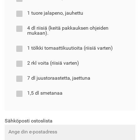
1 tuore jalapeno, jauhettu
4 dl riisiä (keitä pakkauksen ohjeiden
mukaan).
1 tölkki tomaattikuutioita (riisiä varten)
2 rkl voita (riisiä varten)
7 dl juustoraastetta, jaettuna
1,5 dl smetanaa
Sähköposti ostoslista