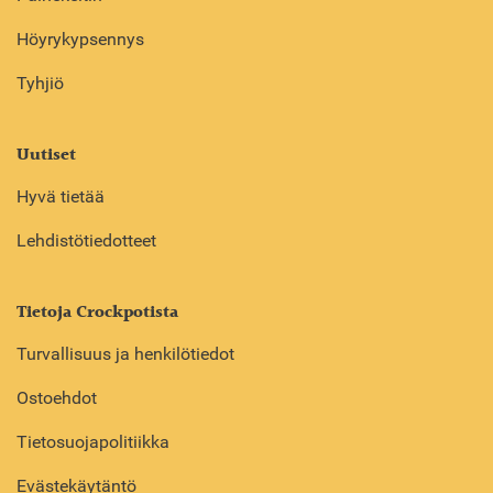
Höyrykypsennys
Tyhjiö
Uutiset
Hyvä tietää
Lehdistötiedotteet
Tietoja Crockpotista
Turvallisuus ja henkilötiedot
Ostoehdot
Tietosuojapolitiikka
Evästekäytäntö