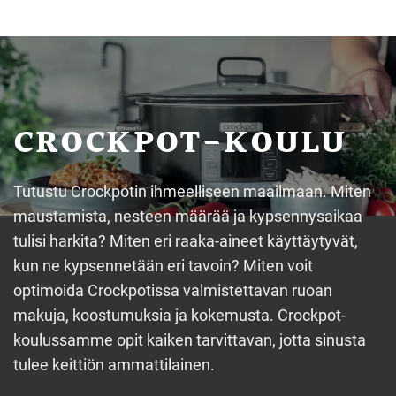
CROCKPOT-KOULU
Tutustu Crockpotin ihmeelliseen maailmaan. Miten
maustamista, nesteen määrää ja kypsennysaikaa
tulisi harkita? Miten eri raaka-aineet käyttäytyvät,
kun ne kypsennetään eri tavoin? Miten voit
optimoida Crockpotissa valmistettavan ruoan
makuja, koostumuksia ja kokemusta. Crockpot-
koulussamme opit kaiken tarvittavan, jotta sinusta
tulee keittiön ammattilainen.