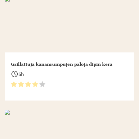
Grillattuja kananrumpujen paloja dipin kera
schedule
5h