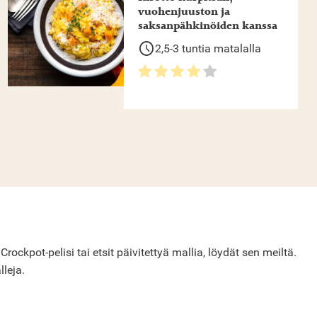
vuohenjuuston ja
saksanpähkinöiden kanssa
schedule
2,5-3 tuntia matalalla
ckpot-pelisi tai etsit päivitettyä mallia, löydät sen meiltä.
lleja.