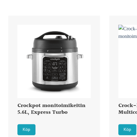
Crockpot monitoimikeitin
Crock-
5.6L, Express Turbo
Multic
Köp
Köp