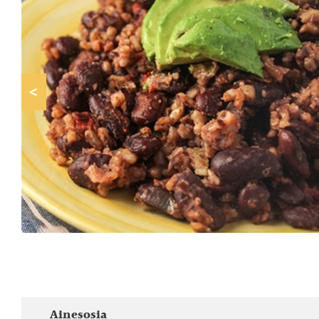
<
Ainesosia