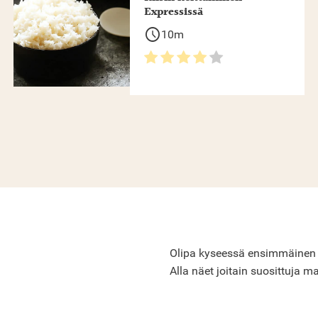
Expressissä
schedule
10m
Olipa kyseessä ensimmäinen Cro
Alla näet joitain suosittuja ma