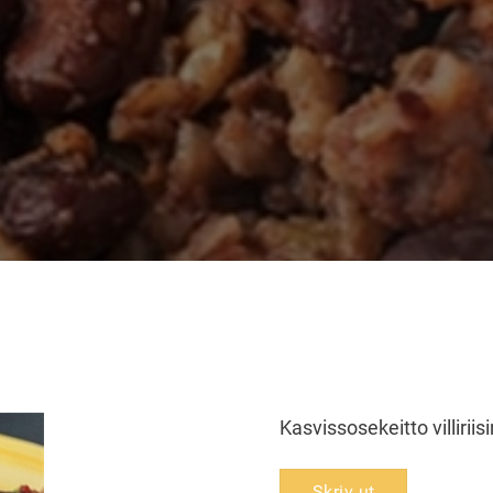
Kasvissosekeitto villirii
Skriv ut