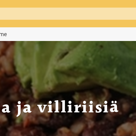
mme
 ja villiriisiä