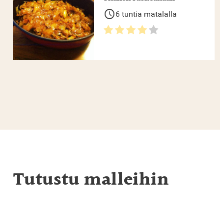
schedule
6 tuntia matalalla
Tutustu malleihin