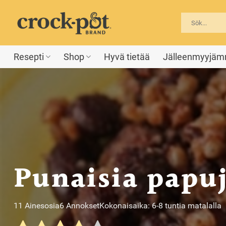
Skip
to
content
Resepti
Shop
Hyvä tietää
Jälleenmyyjä
Punaisia papuja
11 Ainesosia
6 Annokset
Kokonaisaika: 6-8 tuntia matalalla