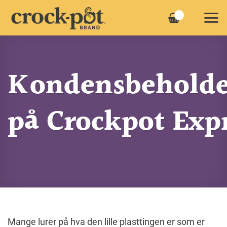
Skip
to
content
Kondensbehold
på Crockpot Exp
Mange lurer på hva den lille plasttingen er som er