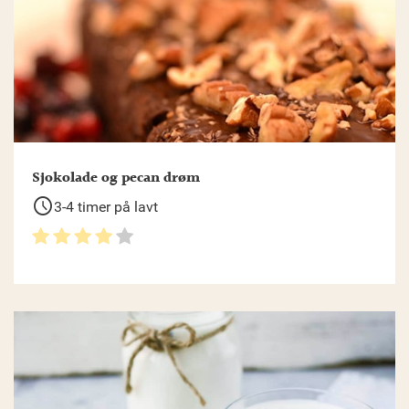
Sjokolade og pecan drøm
schedule
3-4 timer på lavt