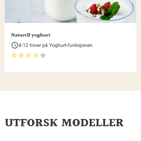
Naturell yoghurt
schedule
8-12 timer på Yoghurt-funksjonen
UTFORSK MODELLER