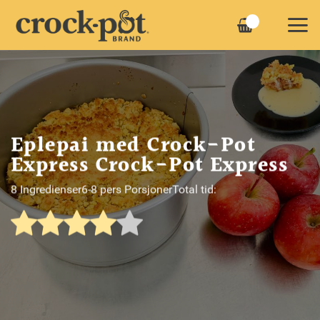
Skip
to
content
Eplepai med Crock-Pot
Express Crock-Pot Express
8 Ingredienser
6-8 pers Porsjoner
Total tid: