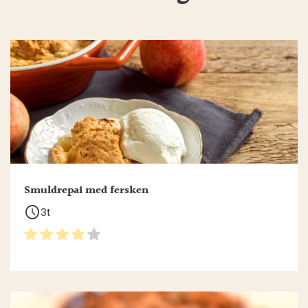
Smuldrepai med fersken
schedule
3t