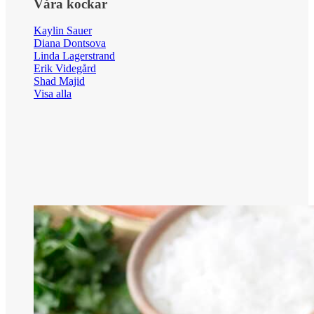
Våra kockar
Kaylin Sauer
Diana Dontsova
Linda Lagerstrand
Erik Videgård
Shad Majid
Visa alla