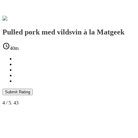
Pulled pork med vildsvin à la Matgeek
schedule
40m
Submit Rating
4
/ 5.
43