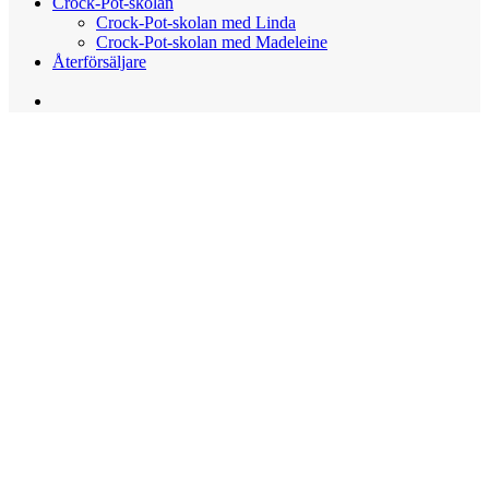
Crock-Pot-skolan
Crock-Pot-skolan med Linda
Crock-Pot-skolan med Madeleine
Återförsäljare