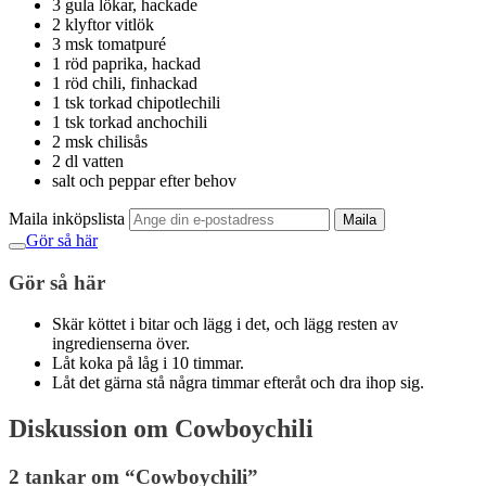
3 gula lökar, hackade
2 klyftor vitlök
3 msk tomatpuré
1 röd paprika, hackad
1 röd chili, finhackad
1 tsk torkad chipotlechili
1 tsk torkad anchochili
2 msk chilisås
2 dl vatten
salt och peppar efter behov
Maila inköpslista
Maila
Gör så här
Gör så här
Skär köttet i bitar och lägg i det, och lägg resten av
ingredienserna över.
Låt koka på låg i 10 timmar.
Låt det gärna stå några timmar efteråt och dra ihop sig.
Diskussion om Cowboychili
2 tankar om “
Cowboychili
”