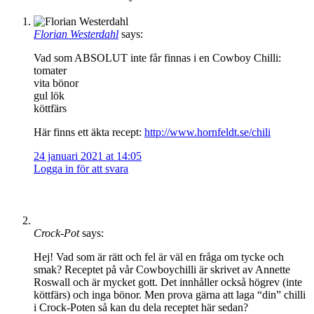
Florian Westerdahl
says:
Vad som ABSOLUT inte får finnas i en Cowboy Chilli:
tomater
vita bönor
gul lök
köttfärs
Här finns ett äkta recept:
http://www.hornfeldt.se/chili
24 januari 2021 at 14:05
Logga in för att svara
Crock-Pot
says:
Hej! Vad som är rätt och fel är väl en fråga om tycke och
smak? Receptet på vår Cowboychilli är skrivet av Annette
Roswall och är mycket gott. Det innhåller också högrev (inte
köttfärs) och inga bönor. Men prova gärna att laga “din” chilli
i Crock-Poten så kan du dela receptet här sedan?