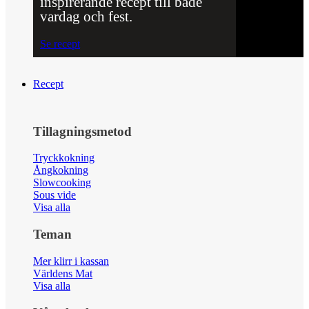
inspirerande recept till både
vardag och fest.
Se recept
Recept
Tillagningsmetod
Tryckkokning
Ångkokning
Slowcooking
Sous vide
Visa alla
Teman
Mer klirr i kassan
Världens Mat
Visa alla