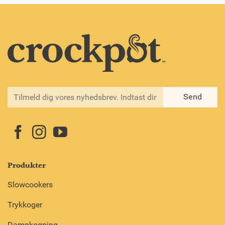
Produkter
Slowcookers
Trykkoger
Dampkogning