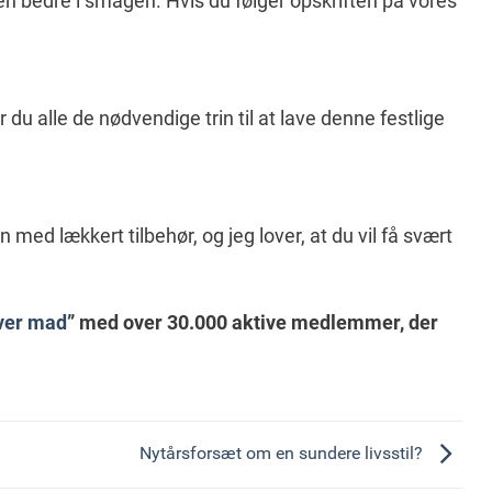
en bedre i smagen. Hvis du følger opskriften på vores
 du alle de nødvendige trin til at lave denne festlige
 med lækkert tilbehør, og jeg lover, at du vil få svært
aver mad
”
med over 30.000 aktive medlemmer, der
Nytårsforsæt om en sundere livsstil?