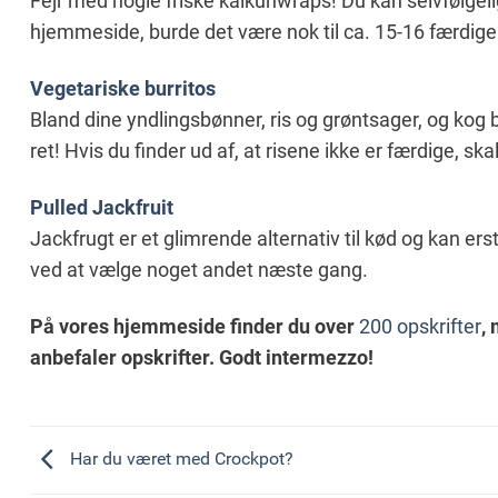
Fejr med nogle friske kalkunwraps! Du kan selvfølgeli
hjemmeside, burde det være nok til ca. 15-16 færdig
Vegetariske burritos
Bland dine yndlingsbønner, ris og grøntsager, og kog bl
ret! Hvis du finder ud af, at risene ikke er færdige, skal 
Pulled Jackfruit
Jackfrugt er et glimrende alternativ til kød og kan ers
ved at vælge noget andet næste gang.
På vores hjemmeside
finder du over
200 opskrifter
,
anbefaler opskrifter. Godt intermezzo!
Har du været med Crockpot?