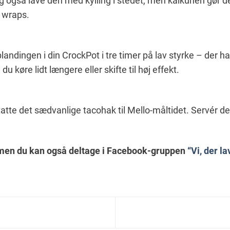
g også lave den med kylling i stedet, men kalkunen gør d
e wraps.
andingen i din CrockPot i tre timer på lav styrke – der har
du køre lidt længere eller skifte til høj effekt.
tatte det sædvanlige tacohak til Mello-måltidet. Servér den
 men du kan også deltage i Facebook-gruppen
“Vi, der l