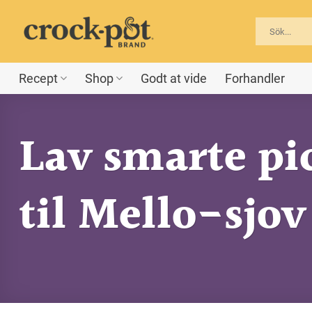
Fortsæt
til
indhold
Recept
Shop
Godt at vide
Forhandler
Lav smarte pi
til Mello-sjov