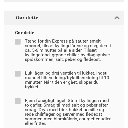
Gør dette
Gør dette
Tænd for din Express på sauter, smelt
smørret, tilsæt kyllingelårene og steg dem i
ca. 5-6 minutter på alle sider. Tilsæt
kyllingefond, grønne chilier, hvidløgspulver,
spidskommen, salt, peber og flødeost.
Luk låget, og drej ventilen til lukket. Indstil
manuel tilberedning/tryktilberedning til 10
minutter. Når tiden er gået, slipper du
trykket.
Fjern forsigtigt låget. Striml kyllingen med
to gafler. Smag til med salt og peber efter
smag. Drys med frisk hakket persille og
røde chiliflager, og server med flødeost
sammen med blomkålsris, courgettenudler
eller fritter.