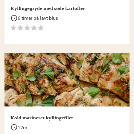
Kyllingegryde med søde kartofler
schedule
6 timer på lavt blus
Kold marineret kyllingefilet
schedule
12m