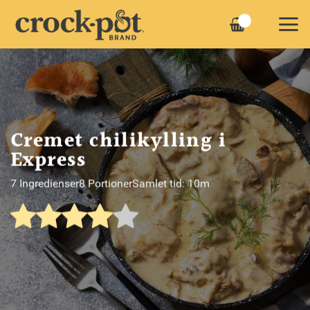
Fortsæt
til
indhold
Cremet chilikylling i
Express
7 Ingredienser
8 Portioner
Samlet tid: 10m