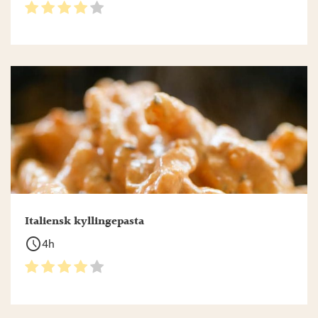
Italiensk kyllingepasta
schedule
4h