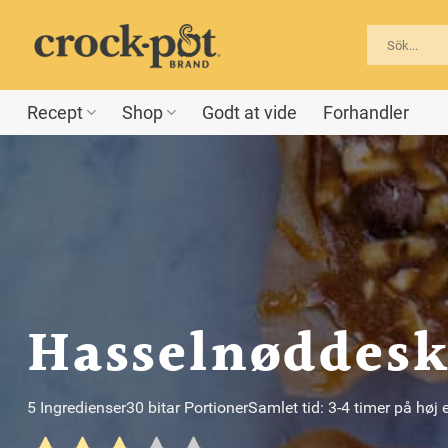
Fortsæt
til
indhold
Recept
Shop
Godt at vide
Forhandler
Hasselnøddesk
5 Ingredienser
30 bitar Portioner
Samlet tid: 3-4 timer på høj 