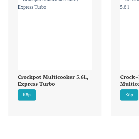
Crockpot Multicooker 5.6L,
Crock-
Express Turbo
Multic
Köp
Köp