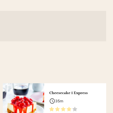
Cheesecake i Express
schedule
35m