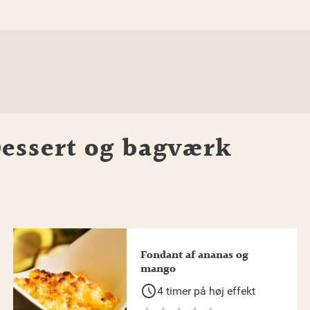
essert og bagværk
Fondant af ananas og
mango
schedule
4 timer på høj effekt