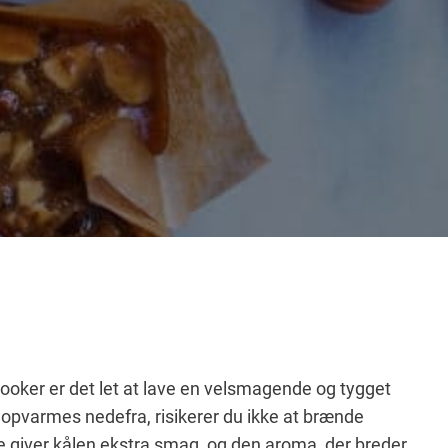
oker er det let at lave en velsmagende og tygget
 opvarmes nedefra, risikerer du ikke at brænde
giver kålen ekstra smag, og den aroma, der breder