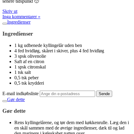
senere tidspunkt 🙂
Skriv ut
Inga kommentarer »
Ingredienser
Ingredienser
1 kg udbenede kyllingelår uden ben
4 fed hvidløg, skåret i skiver, plus 4 fed hvidløg
3 spsk olivenolie
Saft af en citron
1 spsk citronskal
1 tsk salt
0,5 tsk peber
0,5 tsk krydderi
E-mail indkøbsliste
Sende
Gør dette
Gør dette
Rens kyllingelårene, og tør dem med køkkenrulle. Læg den i
en skål sammen med de øvrige ingredienser, dæk til og lad
den marinere i køleskabet natten over.