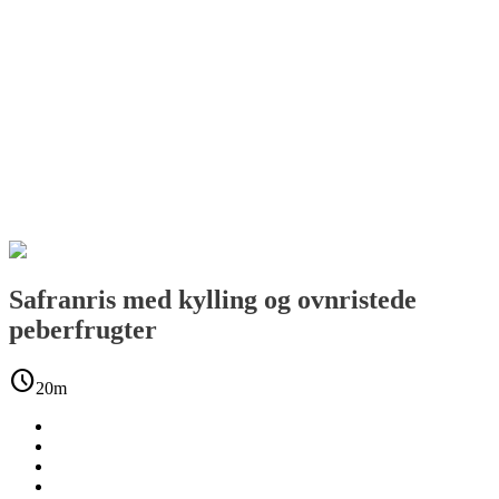
Safranris med kylling og ovnristede
peberfrugter
schedule
20m