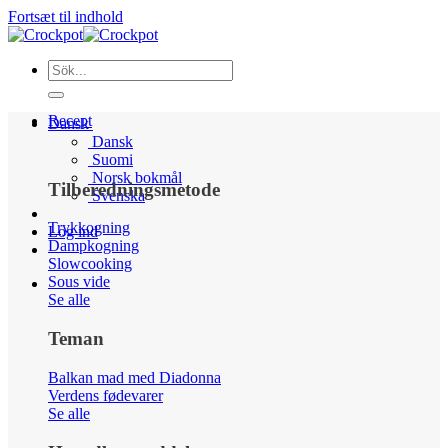
Fortsæt til indhold
Recept
Dansk
Dansk
Suomi
Norsk bokmål
Tilberedningsmetode
Svenska
Trykkogning
Log ind
Dampkogning
Slowcooking
Sous vide
Se alle
Teman
Balkan mad med Diadonna
Verdens fødevarer
Se alle