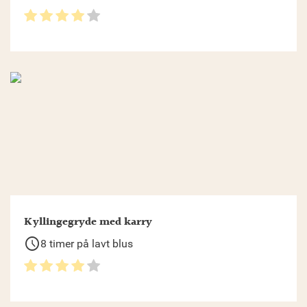
Kyllingegryde med karry
schedule
8 timer på lavt blus