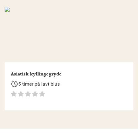
Asiatisk kyllingegryde
schedule
5 timer på lavt blus