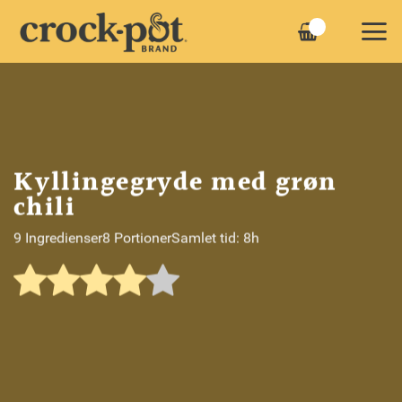
Fortsæt
til
indhold
Kyllingegryde med grøn
chili
9 Ingredienser
8 Portioner
Samlet tid: 8h