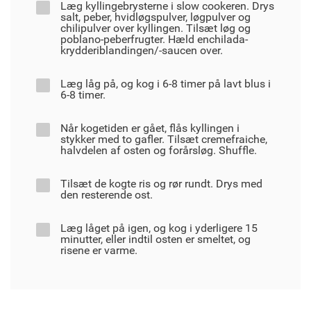
Læg kyllingebrysterne i slow cookeren. Drys
salt, peber, hvidløgspulver, løgpulver og
chilipulver over kyllingen. Tilsæt løg og
poblano-peberfrugter. Hæld enchilada-
krydderiblandingen/-saucen over.
Læg låg på, og kog i 6-8 timer på lavt blus i
6-8 timer.
Når kogetiden er gået, flås kyllingen i
stykker med to gafler. Tilsæt cremefraiche,
halvdelen af osten og forårsløg. Shuffle.
Tilsæt de kogte ris og rør rundt. Drys med
den resterende ost.
Læg låget på igen, og kog i yderligere 15
minutter, eller indtil osten er smeltet, og
risene er varme.