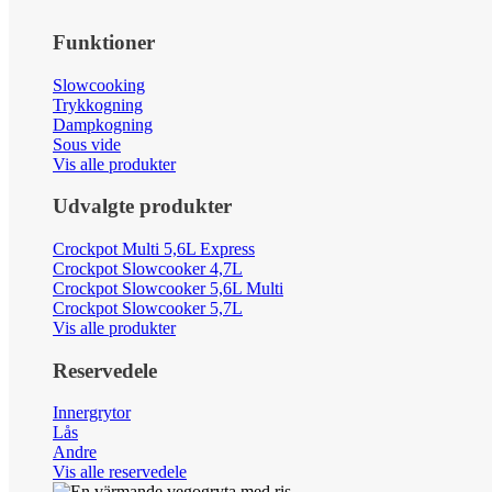
Funktioner
Slowcooking
Trykkogning
Dampkogning
Sous vide
Vis alle produkter
Udvalgte produkter
Crockpot Multi 5,6L Express
Crockpot Slowcooker 4,7L
Crockpot Slowcooker 5,6L Multi
Crockpot Slowcooker 5,7L
Vis alle produkter
Reservedele
Innergrytor
Lås
Andre
Vis alle reservedele