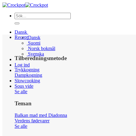
Fortsæt
til
indhold
Dansk
Recept
Dansk
Suomi
Norsk bokmål
Svenska
Tilberedningsmetode
Log ind
Trykkogning
Dampkogning
Slowcooking
Sous vide
Se alle
Teman
Balkan mad med Diadonna
Verdens fødevarer
Se alle