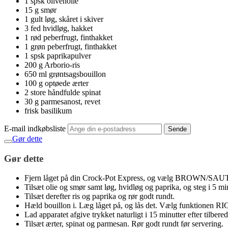
1 spsk olivenolie
15 g smør
1 gult løg, skåret i skiver
3 fed hvidløg, hakket
1 rød peberfrugt, finthakket
1 grøn peberfrugt, finthakket
1 spsk paprikapulver
200 g Arborio-ris
650 ml grøntsagsbouillon
100 g optøede ærter
2 store håndfulde spinat
30 g parmesanost, revet
frisk basilikum
E-mail indkøbsliste
Sende
Gør dette
Gør dette
Fjern låget på din Crock-Pot Express, og vælg BROWN/SAUT
Tilsæt olie og smør samt løg, hvidløg og paprika, og steg i 5 min
Tilsæt derefter ris og paprika og rør godt rundt.
Hæld bouillon i. Læg låget på, og lås det. Vælg funktionen RIC
Lad apparatet afgive trykket naturligt i 15 minutter efter tilbered
Tilsæt ærter, spinat og parmesan. Rør godt rundt før servering.