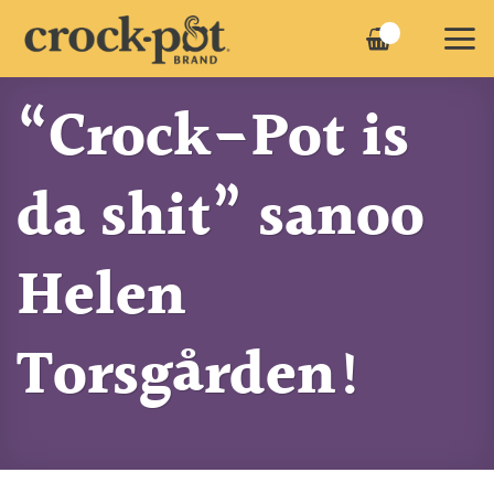
Skip
to
content
“Crock-Pot is
da shit” sanoo
Helen
Torsgården!