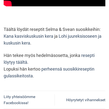
Täältä löydät reseptit Selma & Svean suosikkeihin:
Kana kasviskuskusin kera
ja
Lohi juureksisoseen ja
kuskusin kera
.
Hän tekee myös hedelmäsosetta, jonka
resepti
löytyy täältä
.
Lopuksi hän kertoo
perheensä suosikkireseptin
gulassikeitosta
.
Liity yhteisöömme
Höyrytetyt vihannekset
Facebookissa!