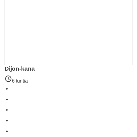
Dijon-kana
schedule
6 tuntia