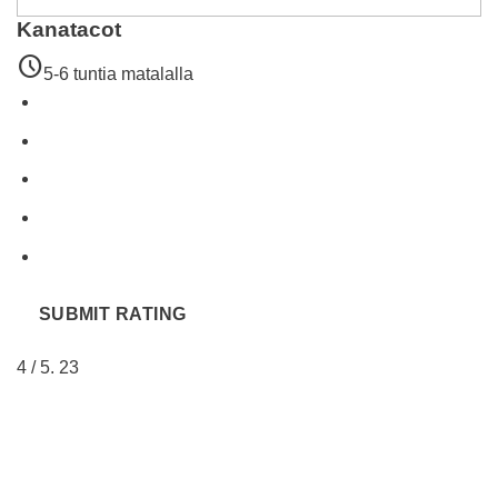
Kanatacot
schedule
5-6 tuntia matalalla
SUBMIT RATING
4
/ 5.
23