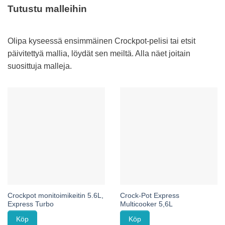
Tutustu malleihin
Olipa kyseessä ensimmäinen Crockpot-pelisi tai etsit
päivitettyä mallia, löydät sen meiltä. Alla näet joitain
suosittuja malleja.
Crockpot monitoimikeitin 5.6L,
Crock-Pot Express
Express Turbo
Multicooker 5,6L
Köp
Köp