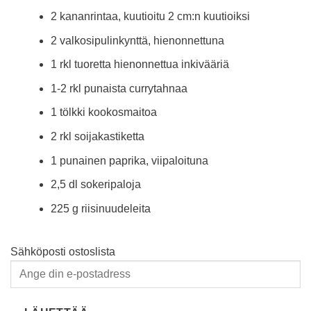
2 kananrintaa, kuutioitu 2 cm:n kuutioiksi
2 valkosipulinkynttä, hienonnettuna
1 rkl tuoretta hienonnettua inkivääriä
1-2 rkl punaista currytahnaa
1 tölkki kookosmaitoa
2 rkl soijakastiketta
1 punainen paprika, viipaloituna
2,5 dl sokeripaloja
225 g riisinuudeleita
Sähköposti ostoslista