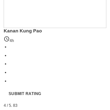
Kanan Kung Pao
schedule
4h
SUBMIT RATING
4
/ 5.
83