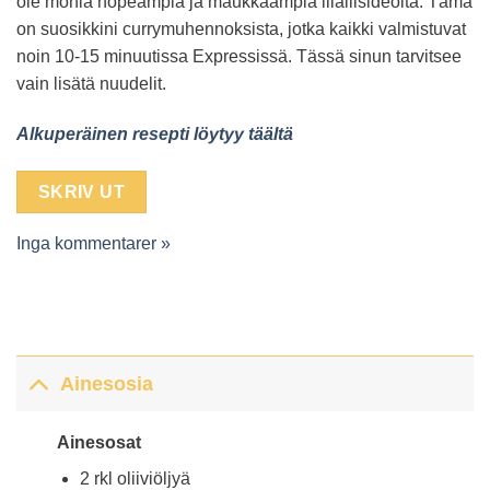
ole monia nopeampia ja maukkaampia illallisideoita. Tämä
on suosikkini currymuhennoksista, jotka kaikki valmistuvat
noin 10-15 minuutissa Expressissä. Tässä sinun tarvitsee
vain lisätä nuudelit.
Alkuperäinen resepti löytyy täältä
SKRIV UT
Inga kommentarer »
Ainesosia
Ainesosat
2 rkl oliiviöljyä