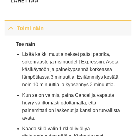
LÄHETTÄÄ
Toimi näin
Tee näin
Lisää kaikki muut ainekset paitsi paprika,
sokeriraaste ja riisinuudelit Expressiin. Aseta
käsikäyttöön ja painekypsennä korkeassa
lämpötilassa 3 minuuttia. Esilämmitys kestää
noin 10 minuuttia ja kypsennys 3 minuuttia.
Kun se on valmis, paina Cancel ja vapauta
höyry välittömästi odottamalla, että
painemittari on laskenut ja kansi on turvallista
avata.
Kaada sillä välin 1 rkl oliiviöljyä