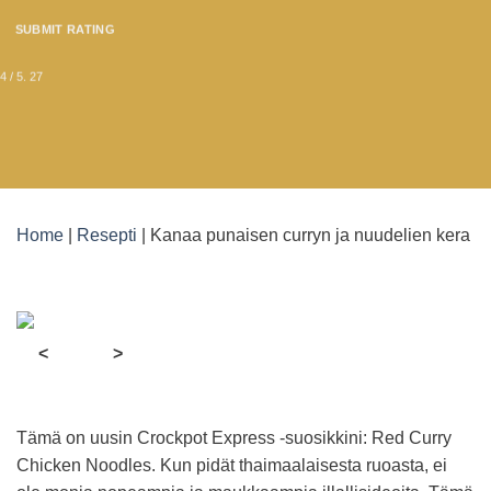
SUBMIT RATING
4
/ 5.
27
Home
|
Resepti
|
Kanaa punaisen curryn ja nuudelien kera
<
>
Tämä on uusin Crockpot Express -suosikkini: Red Curry
Chicken Noodles. Kun pidät thaimaalaisesta ruoasta, ei