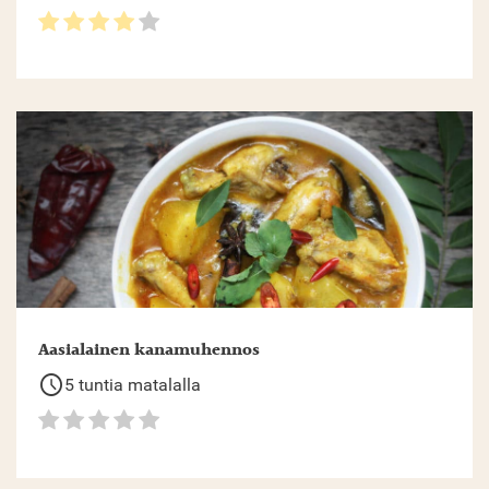
Aasialainen kanamuhennos
schedule
5 tuntia matalalla