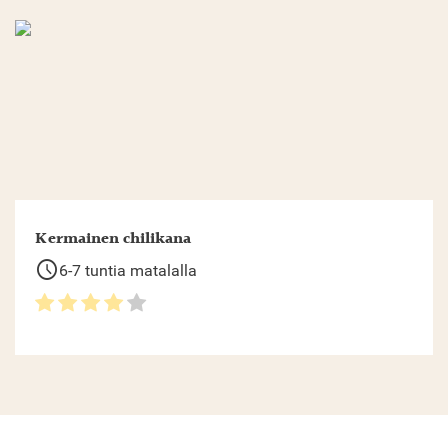
Kermainen chilikana
schedule
6-7 tuntia matalalla