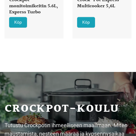
Crockpot
Crock-Pot Express
monitoimikeitin 5.6L,
Multicooker 5,6L
Express Turbo
Köp
Köp
CROCKPOT-KOULU
Tutustu Crockpotin ihmeelliseen maailmaan. Miten
maustamista, nesteen määrää ja kypsennysaikaa