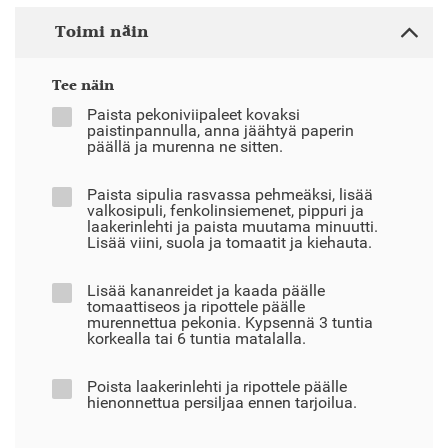
Toimi näin
Tee näin
Paista pekoniviipaleet kovaksi
paistinpannulla, anna jäähtyä paperin
päällä ja murenna ne sitten.
Paista sipulia rasvassa pehmeäksi, lisää
valkosipuli, fenkolinsiemenet, pippuri ja
laakerinlehti ja paista muutama minuutti.
Lisää viini, suola ja tomaatit ja kiehauta.
Lisää kananreidet ja kaada päälle
tomaattiseos ja ripottele päälle
murennettua pekonia. Kypsennä 3 tuntia
korkealla tai 6 tuntia matalalla.
Poista laakerinlehti ja ripottele päälle
hienonnettua persiljaa ennen tarjoilua.