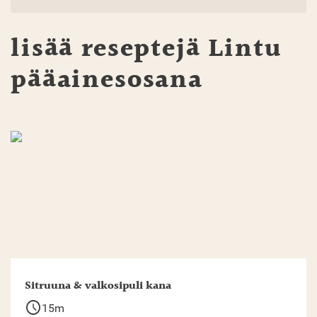
lisää reseptejä
Lintu
pääainesosana
Sitruuna & valkosipuli kana
schedule
15m