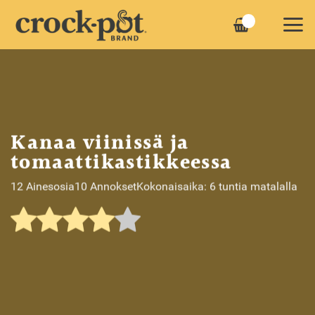
Skip
to
content
Kanaa viinissä ja
tomaattikastikkeessa
12 Ainesosia
10 Annokset
Kokonaisaika: 6 tuntia matalalla