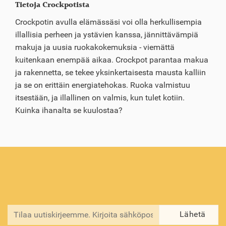
Tietoja Crockpotista
Crockpotin avulla elämässäsi voi olla herkullisempia
illallisia perheen ja ystävien kanssa, jännittävämpiä
makuja ja uusia ruokakokemuksia - viemättä
kuitenkaan enempää aikaa. Crockpot parantaa makua
ja rakennetta, se tekee yksinkertaisesta mausta kalliin
ja se on erittäin energiatehokas. Ruoka valmistuu
itsestään, ja illallinen on valmis, kun tulet kotiin.
Kuinka ihanalta se kuulostaa?