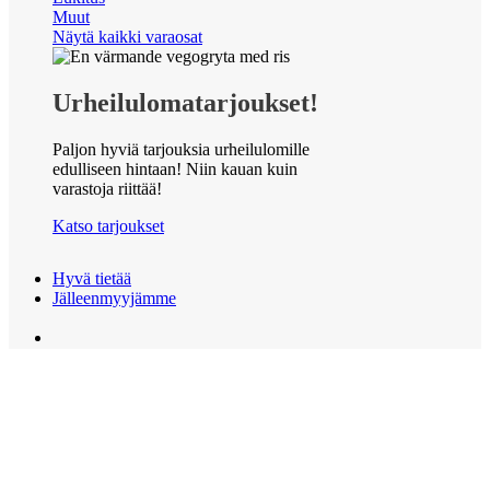
Muut
Näytä kaikki varaosat
Urheilulomatarjoukset!
Paljon hyviä tarjouksia urheilulomille
edulliseen hintaan! Niin kauan kuin
varastoja riittää!
Katso tarjoukset
Hyvä tietää
Jälleenmyyjämme