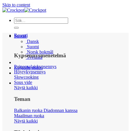
Skip to content
Resepti
Suomi
Dansk
Suomi
Norsk bokmål
Kypsennysmenetelmä
Svenska
Paineenalaiskypsennys
Kirjaudu sisään
Höyrykypsennys
Slowcooking
Sous vide
Näytä kaikki
Teman
Balkanin ruoka Diadonnan kanssa
Maailman ruoka
Näytä kaikki