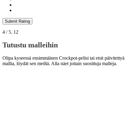
Submit Rating
4
/ 5.
12
Tutustu malleihin
Olipa kyseessä ensimmäinen Crockpot-pelisi tai etsit päivitettyä
mallia, löydät sen meiltä. Alla näet joitain suosittuja malleja.