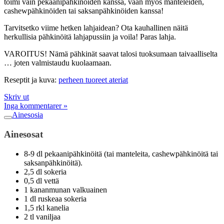
toimi vain pekaanipähkinöiden kanssa, vaan myös manteleiden,
cashewpähkinöiden tai saksanpähkinöiden kanssa!
Tarvitsetko viime hetken lahjaidean? Ota kauhallinen näitä
herkullisia pähkinöitä lahjapussiin ja voila! Paras lahja.
VAROITUS! Nämä pähkinät saavat talosi tuoksumaan taivaalliselta
… joten valmistaudu kuolaamaan.
Reseptit ja kuva:
perheen tuoreet ateriat
Skriv ut
Inga kommentarer »
Ainesosia
Ainesosat
8-9 dl pekaanipähkinöitä (tai manteleita, cashewpähkinöitä tai
saksanpähkinöitä).
2,5 dl sokeria
0,5 dl vettä
1 kananmunan valkuainen
1 dl ruskeaa sokeria
1,5 rkl kanelia
2 tl vaniljaa