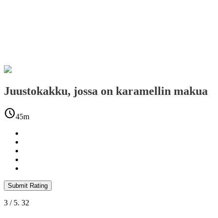
Juustokakku, jossa on karamellin makua
schedule
45m
Submit Rating
3
/ 5.
32