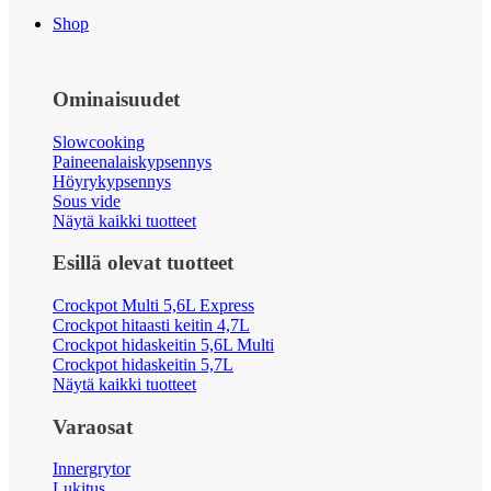
Shop
Ominaisuudet
Slowcooking
Paineenalaiskypsennys
Höyrykypsennys
Sous vide
Näytä kaikki tuotteet
Esillä olevat tuotteet
Crockpot Multi 5,6L Express
Crockpot hitaasti keitin 4,7L
Crockpot hidaskeitin 5,6L Multi
Crockpot hidaskeitin 5,7L
Näytä kaikki tuotteet
Varaosat
Innergrytor
Lukitus