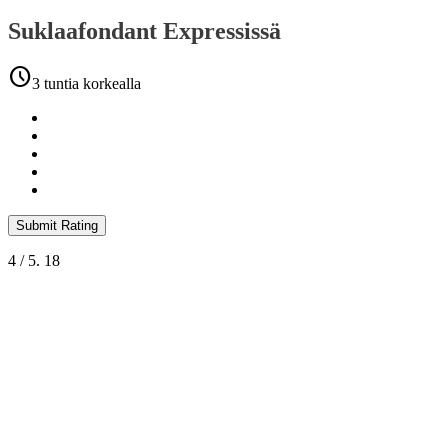
Suklaafondant Expressissä
schedule
3 tuntia korkealla
Submit Rating
4
/ 5.
18