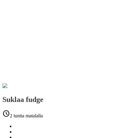
Suklaa fudge
schedule
2 tuntia matalalla