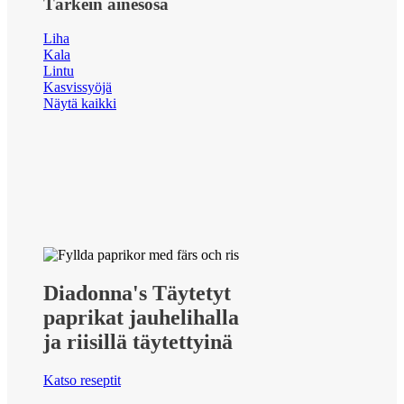
Tärkein ainesosa
Liha
Kala
Lintu
Kasvissyöjä
Näytä kaikki
Diadonna's Täytetyt
paprikat jauhelihalla
ja riisillä täytettyinä
Katso reseptit