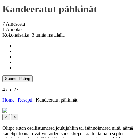
Kandeeratut pähkinät
7 Ainesosia
1 Annokset
Kokonaisaika: 3 tuntia matalalla
Submit Rating
4
/ 5.
23
Home
|
Resepti
|
Kandeeratut pähkinät
<
>
Olitpa sitten osallistumassa joulujuhliin tai isännöimässä niitä, nämä
kanelipähkinät ovat vieraiden suosikkeja. Taattu. tämä resepti ei