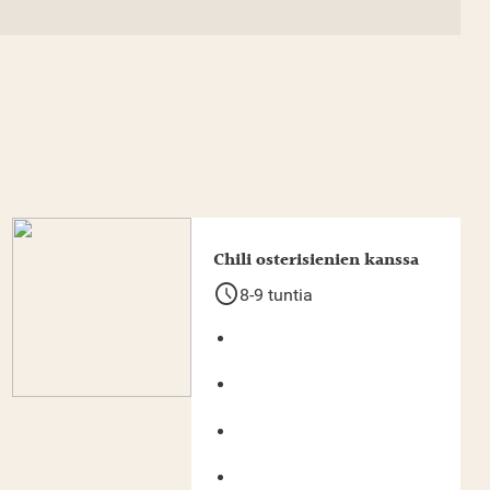
Chili osterisienien kanssa
schedule
8-9 tuntia