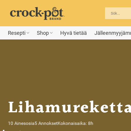
Skip
to
content
Resepti
Shop
Hyvä tietää
Jälleenmyyjä
Lihamureketta
10 Ainesosia
5 Annokset
Kokonaisaika: 8h