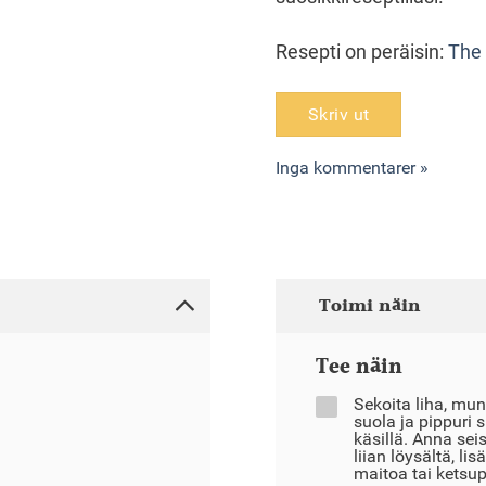
Resepti on peräisin:
The 
Skriv ut
Inga kommentarer »
Toimi näin
Tee näin
Sekoita liha, muna
suola ja pippuri 
käsillä. Anna seis
liian löysältä, li
maitoa tai ketsup