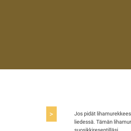
>
Jos pidät lihamurekkees
liedessä. Tämän lihamur
suosikkireseptilläsi.