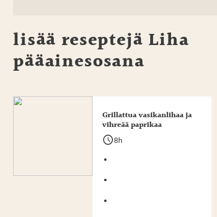
lisää reseptejä
Liha
pääainesosana
Grillattua vasikanlihaa ja
vihreää paprikaa
schedule
8h