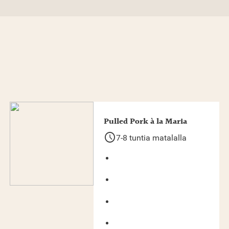
Pulled Pork à la Maria
schedule
7-8 tuntia matalalla