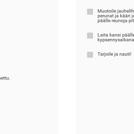
Muotoile jauhelih
perunat ja kääri 
päälle reunoja pit
Laita kansi pääll
kypsennysaikana
Tarjoile ja nauti!
ettu.