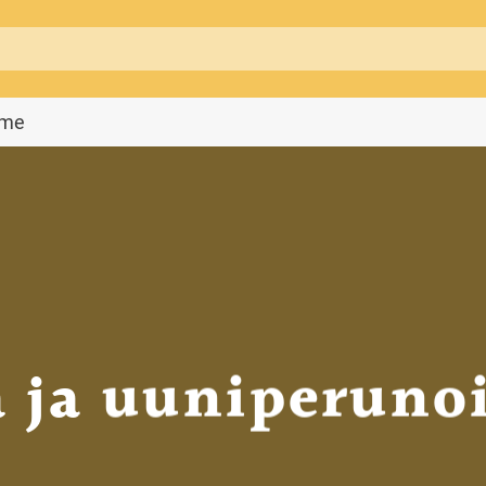
mme
 ja uuniperuno