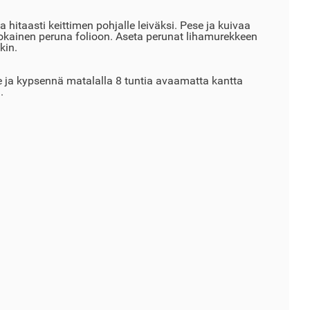
a hitaasti keittimen pohjalle leiväksi. Pese ja kuivaa
jokainen peruna folioon. Aseta perunat lihamurekkeen
kin.
e ja kypsennä matalalla 8 tuntia avaamatta kantta
.