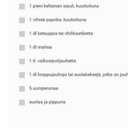
1 pieni keltainen sipuli, kuutioituna
1 vihreä paprika, kuutioituna
1 dl ketsuppia tai chilikastiketta
1 dl maitoa
1 tl. valkosipulijauhetta
1 dl korppujauhoja tai suolakeksejä, jotka on jauh
5 uuniperunaa
suolaa ja pippuria