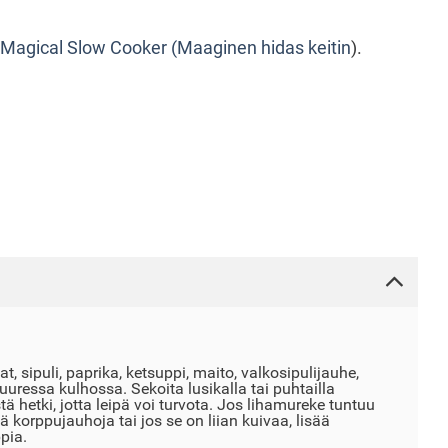
Magical Slow Cooker (Maaginen hidas keitin
).
t, sipuli, paprika, ketsuppi, maito, valkosipulijauhe,
suuressa kulhossa. Sekoita lusikalla tai puhtailla
tä hetki, jotta leipä voi turvota. Jos lihamureke tuntuu
sää korppujauhoja tai jos se on liian kuivaa, lisää
pia.