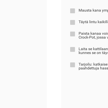
Mausta kana ympär
Täytä lintu kaikil
Paista kanaa vois
Crock-Pot, jossa v
Laita se kattilaan
kunnes se on täy
Tarjoilu: katkaise
paahdettuja hasse