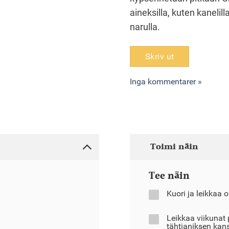
aineksilla, kuten kanelilla
narulla.
Skriv ut
Inga kommentarer »
Toimi näin
Tee näin
Kuori ja leikkaa 
Leikkaa viikunat p
tähtianiksen kan