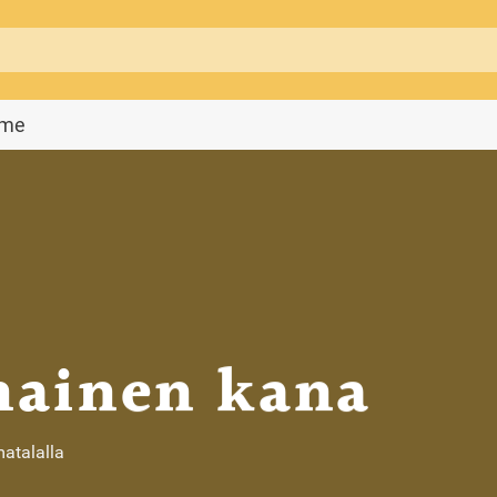
mme
nainen kana
matalalla