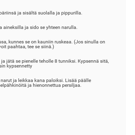
iinsä ja sisältä suolalla ja pippurilla.
la aineksilla ja sido se yhteen narulla.
sa, kunnes se on kauniin ruskeaa. (Jos sinulla on
oit paahtaa, tee se siinä.)
 ja jätä se pienelle teholle 8 tunniksi. Kypsennä sitä,
sin kypsennetty
 narut ja leikkaa kana paloiksi. Lisää päälle
lpähkinöitä ja hienonnettua persiljaa.