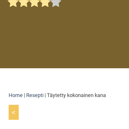
Home
|
Resepti
|
Täytetty kokonainen kana
<