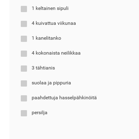
1 keltainen sipuli
4 kuivattua viikunaa
1 kanelitanko
4 kokonaista neilikkaa
3 tähtianis
suolaa ja pippuria
paahdettuja hasselpähkinöitä
persilja