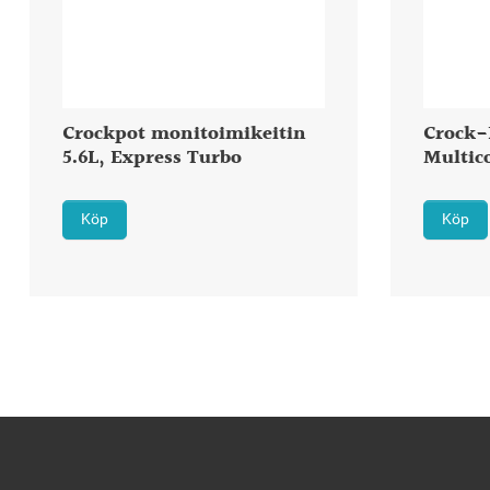
Crockpot monitoimikeitin
Crock-
5.6L, Express Turbo
Multic
Köp
Köp