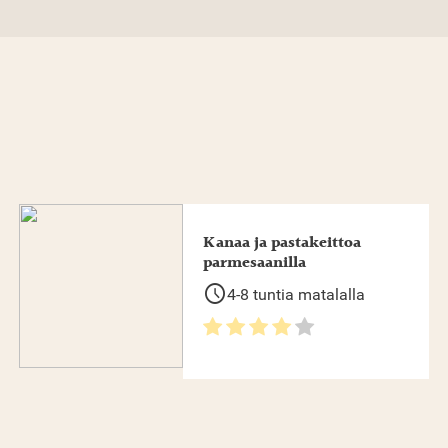
Kanaa ja pastakeittoa
parmesaanilla
schedule
4-8 tuntia matalalla