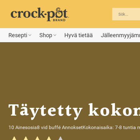
Skip
to
content
Resepti
Shop
Hyvä tietää
Jälleenmyyjä
Täytetty koko
10 Ainesosia
8 vid buffé Annokset
Kokonaisaika: 7-8 tuntia 