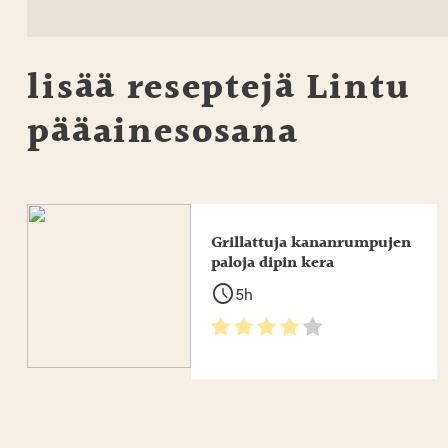
lisää reseptejä
Lintu
pääainesosana
Grillattuja kananrumpujen
paloja dipin kera
schedule
5h