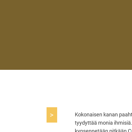
>
Kokonaisen kanan paahta
tyydyttää monia ihmisiä.
kypsennetään pitkään Cr