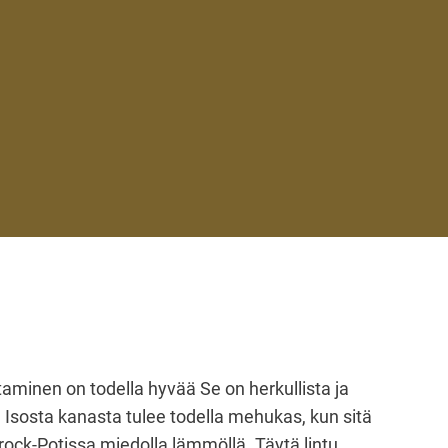
minen on todella hyvää Se on herkullista ja
 Isosta kanasta tulee todella mehukas, kun sitä
ock-Potissa miedolla lämmöllä. Täytä lintu