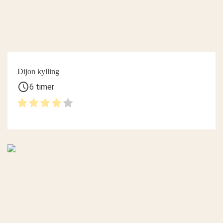
Dijon kylling
schedule
6 timer