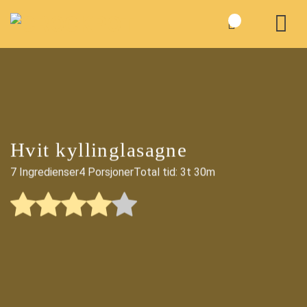
Skip
to
content
Hvit kyllinglasagne
7 Ingredienser
4 Porsjoner
Total tid: 3t 30m