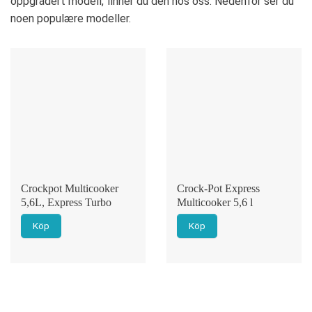
oppgradert modell, finner du den hos oss. Nedenfor ser du
noen populære modeller.
Crockpot Multicooker
Crock-Pot Express
5,6L, Express Turbo
Multicooker 5,6 l
Köp
Köp