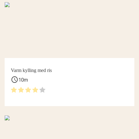
Varm kylling med ris
schedule
10m