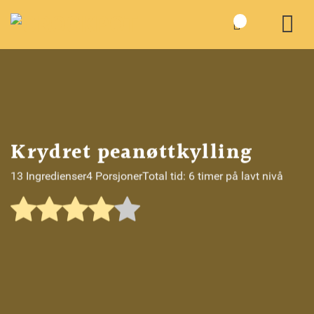
Skip
to
content
Krydret peanøttkylling
13 Ingredienser
4 Porsjoner
Total tid: 6 timer på lavt nivå