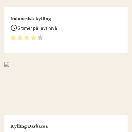
Indonesisk kylling
schedule
5 timer på lavt nivå
Kylling Barbacoa