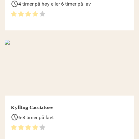
schedule
4 timer på høy eller 6 timer på lav
Kylling Cacciatore
schedule
6-8 timer på lavt