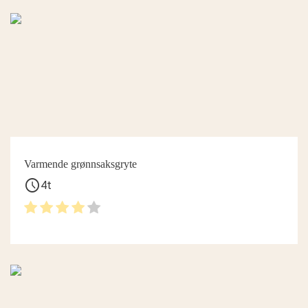
Varmende grønnsaksgryte
schedule
4t