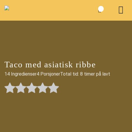
Skip
to
content
Taco med asiatisk ribbe
14 Ingredienser
4 Porsjoner
Total tid: 8 timer på lavt