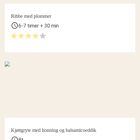
Ribbe med plommer
schedule
6-7 timer + 30 min
Kjøttgryte med honning og balsamicoeddik
schedule
8t