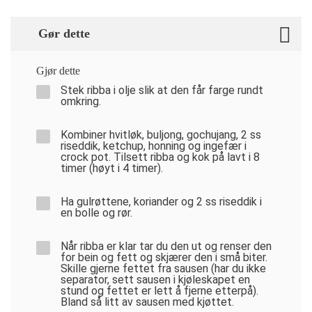
Gør dette
Gjør dette
Stek ribba i olje slik at den får farge rundt
omkring.
Kombiner hvitløk, buljong, gochujang, 2 ss
riseddik, ketchup, honning og ingefær i
crock pot. Tilsett ribba og kok på lavt i 8
timer (høyt i 4 timer).
Ha gulrøttene, koriander og 2 ss riseddik i
en bolle og rør.
Når ribba er klar tar du den ut og renser den
for bein og fett og skjærer den i små biter.
Skille gjerne fettet fra sausen (har du ikke
separator, sett sausen i kjøleskapet en
stund og fettet er lett å fjerne etterpå).
Bland så litt av sausen med kjøttet.