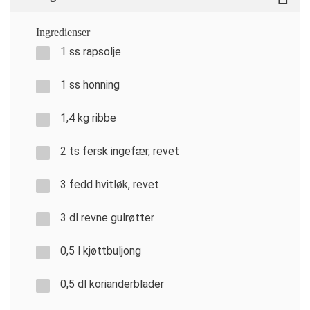
Ingredienser
1 ss rapsolje
1 ss honning
1,4 kg ribbe
2 ts fersk ingefær, revet
3 fedd hvitløk, revet
3 dl revne gulrøtter
0,5 l kjøttbuljong
0,5 dl korianderblader