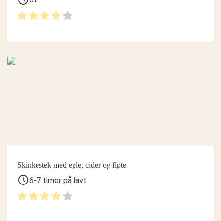
Skinkestek med eple, cider og fløte
schedule
6-7 timer på lavt