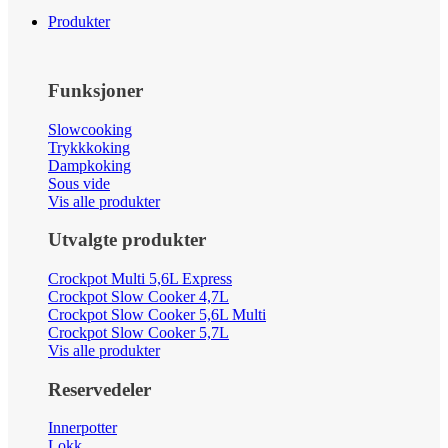
Produkter
Funksjoner
Slowcooking
Trykkkoking
Dampkoking
Sous vide
Vis alle produkter
Utvalgte produkter
Crockpot Multi 5,6L Express
Crockpot Slow Cooker 4,7L
Crockpot Slow Cooker 5,6L Multi
Crockpot Slow Cooker 5,7L
Vis alle produkter
Reservedeler
Innerpotter
Lokk