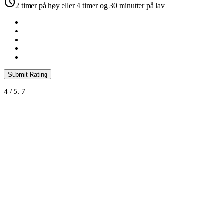
schedule
2 timer på høy eller 4 timer og 30 minutter på lav
Submit Rating
4
/ 5.
7