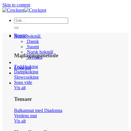
Skip to content
Resept
Norsk bokmål
Dansk
Suomi
Norsk bokmål
Matlagingsmetode
Svenska
Trykkkoking
Logg inn
Dampkoking
Slowcooking
Sous vide
Vis alt
Temaer
Balkanmat med Diadonna
Verdens mat
Vis alt