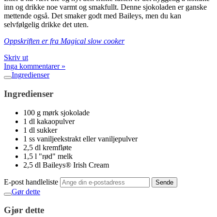
inn og drikke noe varmt og smakfullt. Denne sjokoladen er ganske
mettende også. Det smaker godt med Baileys, men du kan
selvfølgelig drikke det uten.
Oppskriften er fra Magical slow cooker
Skriv ut
Inga kommentarer »
Ingredienser
Ingredienser
100 g mørk sjokolade
1 dl kakaopulver
1 dl sukker
1 ss vaniljeekstrakt eller vaniljepulver
2,5 dl kremfløte
1,5 l "rød" melk
2,5 dl Baileys® Irish Cream
E-post handleliste
Sende
Gør dette
Gjør dette