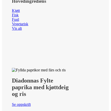
Hovedingrediens
Kjøtt
Fisk
Fugl
Vegetarisk
Vis alt
Diadonnas Fylte
paprika med kjøttdeig
og ris
Se oppskrift