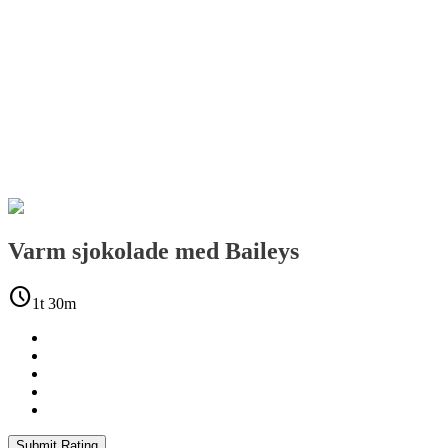
Varm sjokolade med Baileys
schedule
1t 30m
Submit Rating