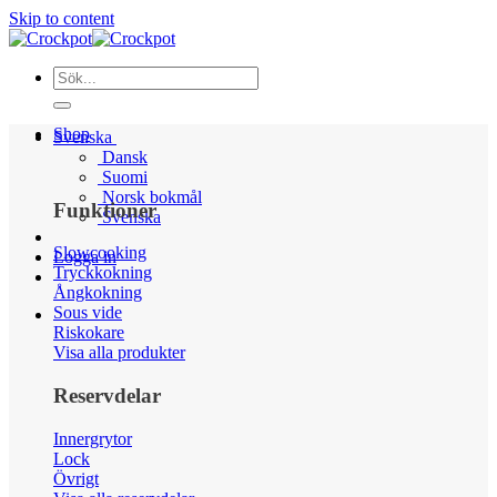
Skip to content
Shop
Svenska
Dansk
Suomi
Norsk bokmål
Funktioner
Svenska
Slowcooking
Logga in
Tryckkokning
Ångkokning
Sous vide
Riskokare
Visa alla produkter
Reservdelar
Innergrytor
Lock
Övrigt