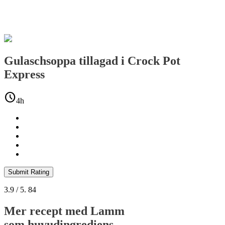
Gulaschsoppa tillagad i Crock Pot
Express
schedule
4h
Submit Rating
3.9
/ 5.
84
Mer recept med
Lamm
som huvudingrediens