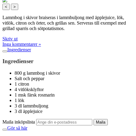
<
>
Lammbog i skivor braiseras i lammbuljong med äpplejuice, lök,
vitlök, citron och örter, och grillas sen. Serveras till exempel med
grillad sparris och sötpotatismos.
Skriv ut
Inga kommentarer »
Ingredienser
Ingredienser
800 g lammbog i skivor
Salt och peppar
1 citron
4 vitlöksklyftor
1 msk färsk rosmarin
1 lök
3 dl lammbuljong
3 dl äpplejuice
Maila inköpslista
Maila
Gör så här