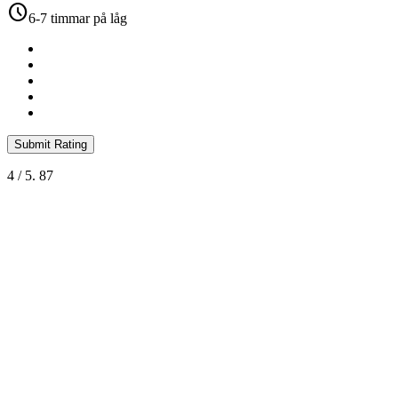
schedule
6-7 timmar på låg
Submit Rating
4
/ 5.
87