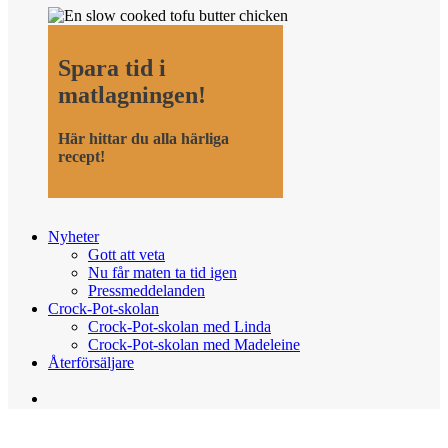
Spara tid i
matlagningen!
Här hittar du alla härliga
recept!
Nyheter
Gott att veta
Nu får maten ta tid igen
Pressmeddelanden
Crock-Pot-skolan
Crock-Pot-skolan med Linda
Crock-Pot-skolan med Madeleine
Återförsäljare