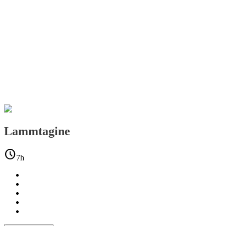
Lammtagine
schedule
7h