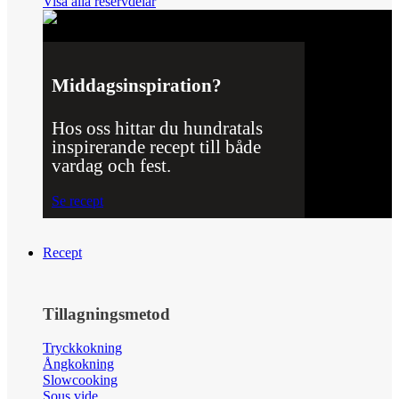
Visa alla reservdelar
Middagsinspiration?
Hos oss hittar du hundratals
inspirerande recept till både
vardag och fest.
Se recept
Recept
Tillagningsmetod
Tryckkokning
Ångkokning
Slowcooking
Sous vide