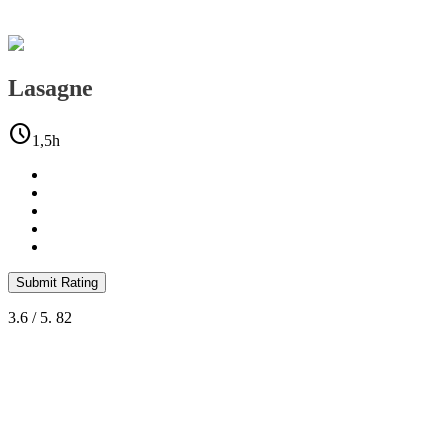
Lasagne
schedule
1,5h
Submit Rating
3.6
/ 5.
82