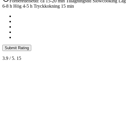
Förberedelsetid: ca 15-20 min Tillagningstid Slowcooking Låg
6-8 h Hög 4-5 h Tryckkokning 15 min
Submit Rating
3.9
/ 5.
15