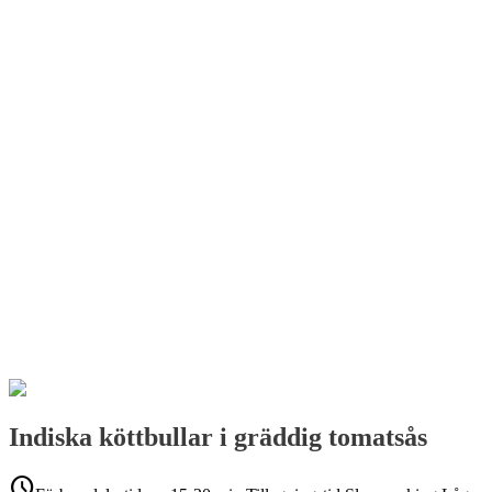
Indiska köttbullar i gräddig tomatsås
schedule