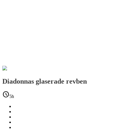
Diadonnas glaserade revben
schedule
5h