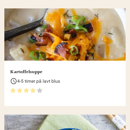
Kartoffelsuppe
schedule
4-5 timer på lavt blus