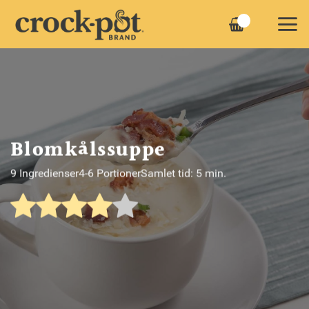
Fortsæt
til
indhold
Blomkålssuppe
9 Ingredienser
4-6 Portioner
Samlet tid: 5 min.