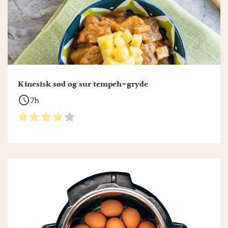
Kinesisk sød og sur tempeh-gryde
schedule
7h