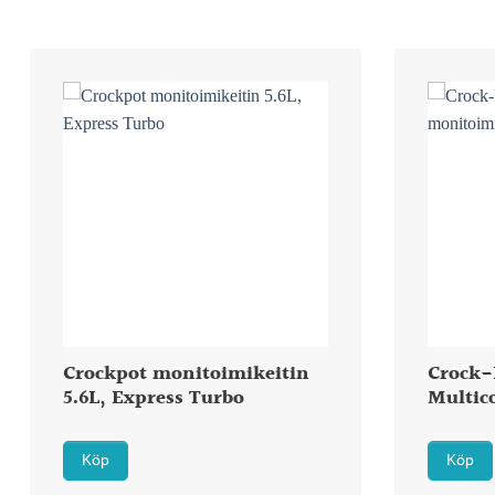
Crockpot monitoimikeitin
Crock-
5.6L, Express Turbo
Multic
Köp
Köp