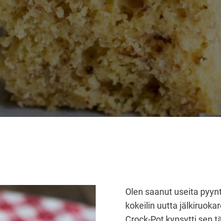
Olen saanut useita pyyntö
kokeilin uutta jälkiruoka
Crock-Pot kypsytti sen tä