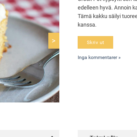
edelleen hyvä. Annoin ka
Tämä kakku säilyi tuoree
kanssa.
>
Skriv ut
Inga kommentarer »