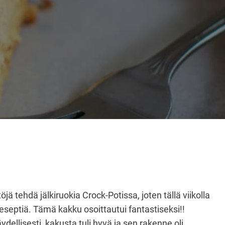
jä tehdä jälkiruokia Crock-Potissa, joten tällä viikolla
reseptiä. Tämä kakku osoittautui fantastiseksi!!
ydellisesti, kakusta tuli hyvä ja sen rakenne oli