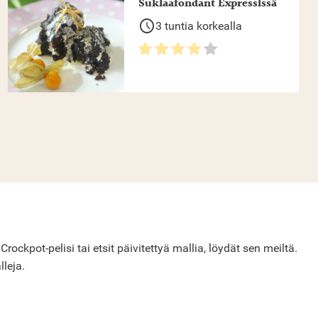
Suklaafondant Expressissä
schedule
3 tuntia korkealla
ckpot-pelisi tai etsit päivitettyä mallia, löydät sen meiltä.
lleja.