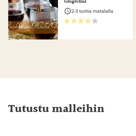
Glögiviini
schedule
2-3 tuntia matalalla
Tutustu malleihin