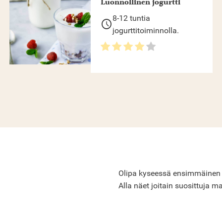
Luonnollinen jogurtti
8-12 tuntia
schedule
jogurttitoiminnolla.
Olipa kyseessä ensimmäinen Cro
Alla näet joitain suosittuja ma