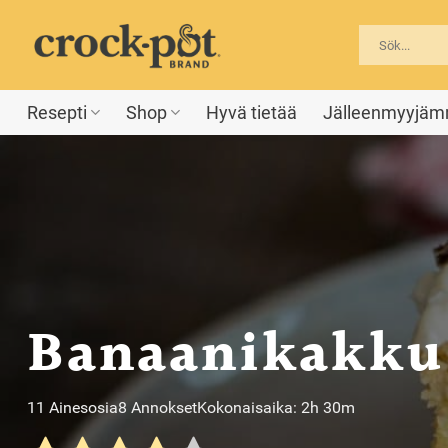
Skip
to
content
Resepti
Shop
Hyvä tietää
Jälleenmyyjä
Banaanikakku
11 Ainesosia
8 Annokset
Kokonaisaika: 2h 30m