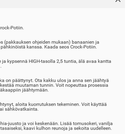
rock-Potiin.
os (pakkauksen ohjeiden mukaan) banaanien ja
ähkinöistä kanssa. Kaada seos Crock-Potiin.
e ja kypsennä HIGH-tasolla 2,5 tuntia, älä avaa kantta
.
a on päättynyt. Ota kakku ulos ja anna sen jäähtyä
 kestää muutaman tunnin. Voit nopeuttaa prosessia
jääkaappiin jäähtymään.
tynyt, aloita kuorrutuksen tekeminen. Voit käyttää
ai sähkövatkainta.
hia-juusto ja voi keskenään. Lisää tomusokeri, vanilja
 tasaiseksi, kaavi kulhon reunoja ja sekoita uudelleen.