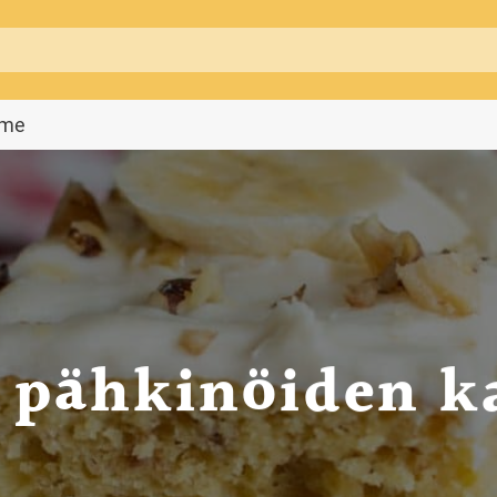
mme
 pähkinöiden k