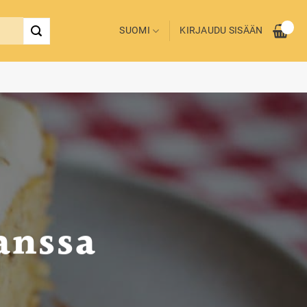
SUOMI
KIRJAUDU SISÄÄN
anssa