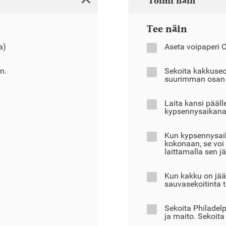
Toimi näin
Tee näin
a)
Aseta voipaperi C
n.
Sekoita kakkuse
suurimman osan p
Laita kansi pääll
kypsennysaikana
Kun kypsennysaik
kokonaan, se voi
laittamalla sen 
Kun kakku on jääh
sauvasekoitinta t
Sekoita Philadelp
ja maito. Sekoita