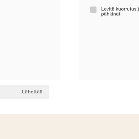
Levitä kuorrutus 
pähkinät.
Lähettää