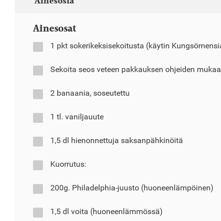
Ainesosia
Ainesosat
1 pkt sokerikeksisekoitusta (käytin Kungsörnensi
Sekoita seos veteen pakkauksen ohjeiden mukaa
2 banaania, soseutettu
1 tl. vaniljauute
1,5 dl hienonnettuja saksanpähkinöitä
Kuorrutus:
200g. Philadelphia-juusto (huoneenlämpöinen)
1,5 dl voita (huoneenlämmössä)