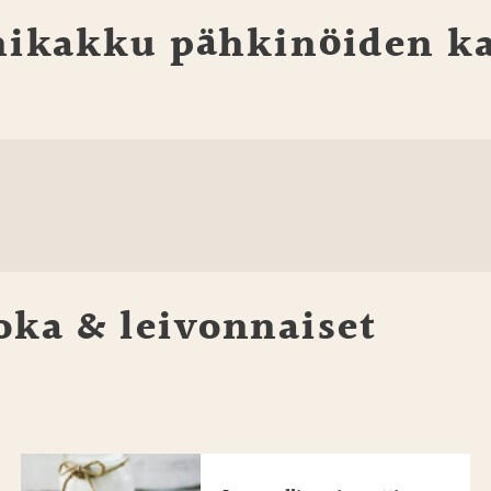
nikakku pähkinöiden k
oka & leivonnaiset