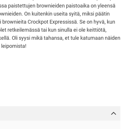
nissa paistettujen brownieiden paistoaika on yleensä
wnieiden. On kuitenkin useita syitä, miksi päätin
i brownieita Crockpot Expressissä. Se on hyvä, kun
olet retkeilemässä tai kun sinulla ei ole keittiötä,
ellä. Oli syysi mikä tahansa, et tule katumaan näiden
 leipomista!