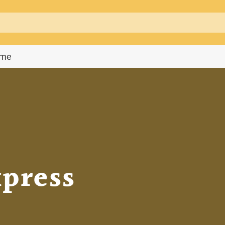
mme
xpress