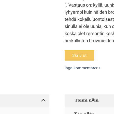
“. Vastaus on: kyllä, uu
lyhyempi kuin näiden bro
tehdä kokeiluluontoisest
sinulla ei ole uunia, kun 
koska olet remontin kesk
herkullisten brownieiden
Skriv ut
Inga kommentarer »
Toimi näin