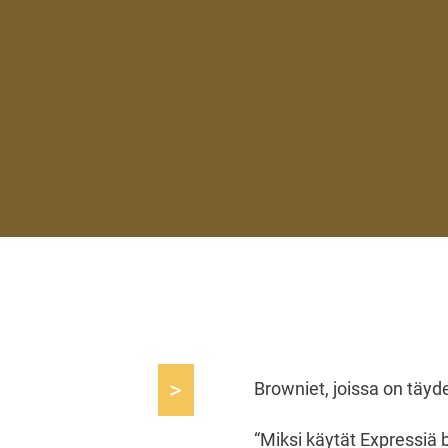
>
Browniet, joissa on täyde
“Miksi käytät Expressiä 