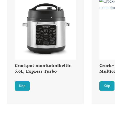
Crockpot monitoimikeitin
Crock-
5.6L, Express Turbo
Multic
Köp
Köp