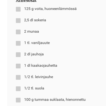
Ainesosat
125 g voita, huoneenlämmössä
2,5 dl sokeria
2 munaa
1 tl. vaniljauute
2 dl jauhoja
1 dl kaakaojauhetta
1/2 tl. leivinjauhe
1/2 tl. suola
100 g tummaa suklaata, hienonnettu