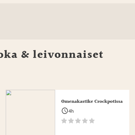
oka & leivonnaiset
Omenakastike Crockpotissa
schedule
4h