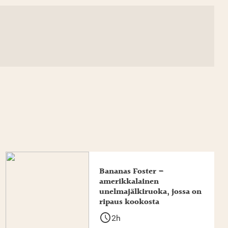
Bananas Foster –
amerikkalainen
unelmajälkiruoka, jossa on
ripaus kookosta
schedule
2h