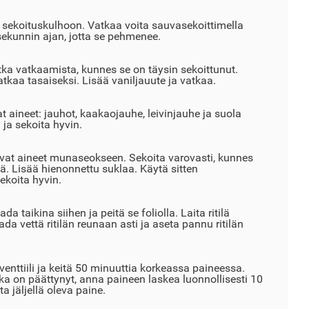
n sekoituskulhoon. Vatkaa voita sauvasekoittimella
kunnin ajan, jotta se pehmenee.
atka vatkaamista, kunnes se on täysin sekoittunut.
tkaa tasaiseksi. Lisää vaniljauute ja vatkaa.
at aineet: jauhot, kaakaojauhe, leivinjauhe ja suola
 ja sekoita hyvin.
uivat aineet munaseokseen. Sekoita varovasti, kunnes
ää. Lisää hienonnettu suklaa. Käytä sitten
sekoita hyvin.
da taikina siihen ja peitä se foliolla. Laita ritilä
da vettä ritilän reunaan asti ja aseta pannu ritilän
 venttiili ja keitä 50 minuuttia korkeassa paineessa.
a on päättynyt, anna paineen laskea luonnollisesti 10
a jäljellä oleva paine.