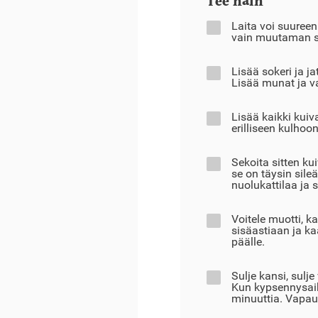
Tee näin
Laita voi suuree
vain muutaman se
Lisää sokeri ja j
Lisää munat ja va
Lisää kaikki kuiv
erilliseen kulhoon
Sekoita sitten k
se on täysin sile
nuolukattilaa ja 
Voitele muotti, kaa
sisäastiaan ja kaa
päälle.
Sulje kansi, sulje
Kun kypsennysaik
minuuttia. Vapaut