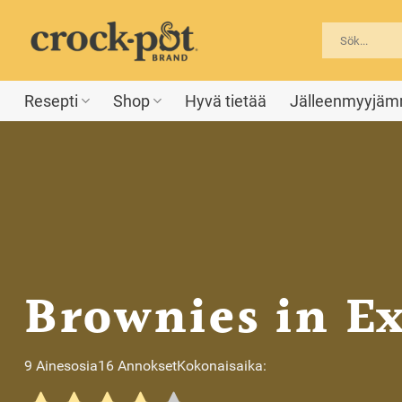
Skip
to
content
Resepti
Shop
Hyvä tietää
Jälleenmyyjä
Brownies in E
9 Ainesosia
16 Annokset
Kokonaisaika: