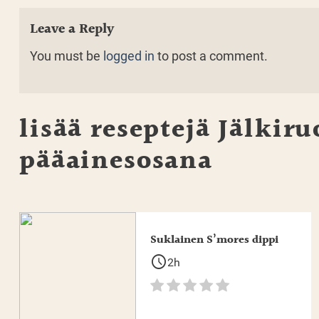
Leave a Reply
You must be
logged in
to post a comment.
lisää reseptejä
Jälkiru
pääainesosana
Suklainen S’mores dippi
schedule
2h