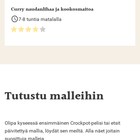
Curry naudanlihaa ja kookosmaitoa
schedule
7-8 tuntia matalalla
Tutustu malleihin
Olipa kyseessä ensimmäinen Crockpot-pelisi tai etsit
päivitettyä mallia, löydät sen meiltä. Alla näet joitain
suosittuja malleja.