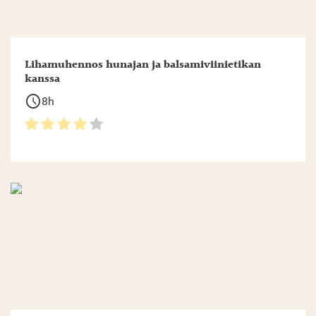
Lihamuhennos hunajan ja balsamiviinietikan
kanssa
schedule
8h