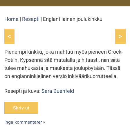
Home
|
Resepti
|
Englantilainen joulukinkku
<
>
Pienempi kinkku, joka mahtuu myös pieneen Crock-
Potiin. Kypsennä sitä matalalla ja hitaasti, niin siitä
tulee mehukasta ja maukasta joulupöytään. Tässä
on englanninkielinen versio inkiväärikuorrutteella.
Resepti ja kuva:
Sara Buenfeld
Skriv ut
Inga kommentarer »