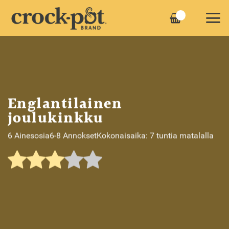
Skip
to
content
Englantilainen
joulukinkku
6 Ainesosia
6-8 Annokset
Kokonaisaika: 7 tuntia matalalla