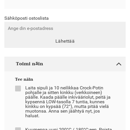
Sähköposti ostoslista
Lähettää
Toimi näin
Tee näin
Laita sipuli ja 10 neilikkaa Crock-Potin
pohjalle ja sitten kinkku (verkkoineen)
päälle. Kaada päälle inkivääriolut, peitä ja
kypsennä LOW-tasolla 7 tuntia, kunnes
kinkku on kypsää (72°), mutta pitää vielä
muotonsa. Anna sen jäähtyä nyt, jos
haluat.
Kuumenna uuni 200°C / 180°C:een. Poista